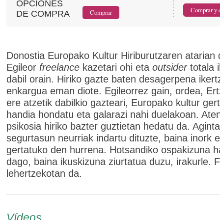
OPCIONES
DE COMPRA
Donostia Europako Kultur Hiriburutzaren atarian 
Egileor
freelance
kazetari ohi eta
outsider
totala i
dabil orain. Hiriko gazte baten desagerpena iker
enkargua eman diote. Egileorrez gain, ordea, Ert
ere atzetik dabilkio gazteari, Europako kultur ger
handia hondatu eta galarazi nahi duelakoan. Ate
psikosia hiriko bazter guztietan hedatu da. Aginta
segurtasun neurriak indartu dituzte, baina inork e
gertatuko den hurrena. Hotsandiko ospakizuna h
dago, baina ikuskizuna ziurtatua duzu, irakurle. 
lehertzekotan da.
Vídeos