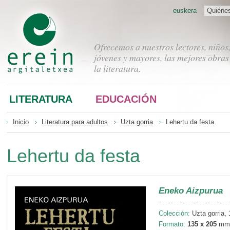
euskera
Quiéne
Ofrecemos a nuestros lectores, niños
jóvenes y mayores, las mejores obras
la literatura.
LITERATURA
EDUCACIÓN
Inicio
Literatura para adultos
Uzta gorria
Lehertu da festa
Lehertu da festa
Eneko Aizpurua
Colección:
Uzta gorria, 
Formato:
135 x 205
mm