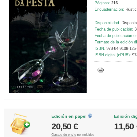
Páginas:
216
Encuadernación:
Rústic
Disponibilidad:
Disponib
Fecha de publicación:
3
Fecha de publicación en 
Formato de la edición di
ISBN:
978-84-9109-125
ISBN digital (ePUB):
97
Edición en papel
Edición di
20,50 €
11,50 
Gastos de envío
no incluidos