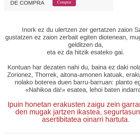
DE COMPRA
Inork ez du ulertzen zer gertatzen zaion Sa
gustatzen ez zaion zerbait egiten diotenean, mug
gelditzen da,
eta ez da hitzik esateko gai.
Kontuan har dezaten nahi du, baina ez daki nol
Zorionez, Thorrek, aitona-amonen katuak, eraku
nolako boterea duen barru-barruan: planto eg
«Nahikoa da!» esatea, lehoi baten indarr
Ipuin honetan erakusten zaigu zein garra
den mugak jartzen ikastea, segurtasun
asertibitatea oinarri hartuta.