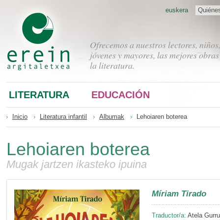
euskera
Quiéne
Ofrecemos a nuestros lectores, niños
jóvenes y mayores, las mejores obras
la literatura.
LITERATURA
EDUCACIÓN
Inicio
Literatura infantil
Albumak
Lehoiaren boterea
Lehoiaren boterea
Mugak jartzen ikasteko ipuina
Míriam Tirado
Traductor/a:
Atela Gurru