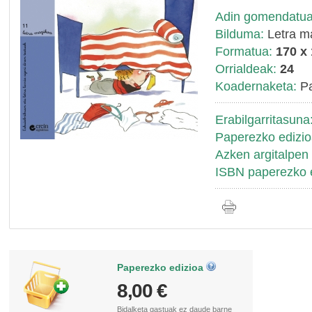
Adin gomendatua
Bilduma:
Letra m
Formatua:
170 x
Orrialdeak:
24
Koadernaketa:
Pa
Erabilgarritasuna
Paperezko edizio
Azken argitalpen 
ISBN paperezko e
Paperezko edizioa
8,00 €
Bidalketa gastuak
ez daude barne