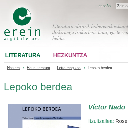
español
Zein g
Literatura obrarik hoberenak eskain
dizkizuegu irakurleoi, haur, gazte zei
heldu.
LITERATURA
HEZKUNTZA
Hasiera
Haur literatura
Letra magikoa
Lepoko berdea
Lepoko berdea
Víctor Nado
Itzultzailea:
Roset