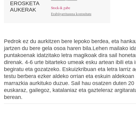
EROSKETA
Stock-ik gabe
AUKERAK
Erabilgarritasuna kontsultatu
Pedrok ez du aurkitzen bere lepoko berdea, eta hanka
jartzen du bere gela osoa haren bila.Lehen mailako id
puntakoenak idatzitako letra magikoak dira sail honeta
direnak. 4-6 urte bitarteko umeak esku artean ibili eta 
begiratu eta gozatzeko. Eskuizkribuan eta letra larriz a
testu berbera ezker aldeko orrian eta eskuin aldekoan 
marrazkia aurkituko duzue. Sail hau osatzen duten 20 
euskaraz, gailegoz, katalaniaz eta gazteleraz argitaratu
berean.