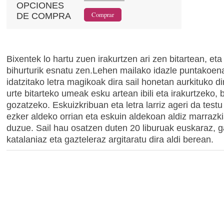
OPCIONES
DE COMPRA
Bixentek lo hartu zuen irakurtzen ari zen bitartean, eta 
bihurturik esnatu zen.Lehen mailako idazle puntakoen
idatzitako letra magikoak dira sail honetan aurkituko d
urte bitarteko umeak esku artean ibili eta irakurtzeko, 
gozatzeko. Eskuizkribuan eta letra larriz ageri da test
ezker aldeko orrian eta eskuin aldekoan aldiz marrazki
duzue. Sail hau osatzen duten 20 liburuak euskaraz, g
katalaniaz eta gazteleraz argitaratu dira aldi berean.