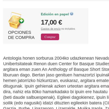
Edición en papel
17,00 €
Gastos de envío
no incluidos
OPCIONES
DE COMPRA
Antologia honen sorburua 2004ko udazkenean Nevad
Unibertsitateak Renon duen Center for Basque Studie
argitara eman zuen An Anthology of Basque Short Stor
liburuan dago. Bertan jaso genituen hamazortzi ipuinak
hemen jatorrizko hizkuntzan, euskaraz, argitara emate
ditugunak. Ipuin gehienak azken urteotan argitara e
dira, nahiz eta 80ko hamarkadako bi ipuin ere hautatu
(beti daude salbuespenak). Egileei dagokienez, ipuin l
soilik (edo nagusiki) idatzi dituzten egileekin batera (Ci
Garzia, Iturbe, Linazasoro, Lizarralde, Mujika Iraola, Z