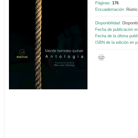
Páginas:
176
Encuadernación:
Rústic
Disponibilidad:
Disponib
Fecha de publicación en
Fecha de la última publ
ISBN de la edición en p