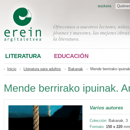
euskera
Quiéne
Ofrecemos a nuestros lectores, niños
jóvenes y mayores, las mejores obras
la literatura.
LITERATURA
EDUCACIÓN
Inicio
Literatura para adultos
Bakanak
Mende berrirako ipuinak
Mende berrirako ipuinak. A
Varios autores
Colección:
Bakanak, 3
Formato:
150 x 220
mm