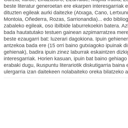
beste literatur generoetan ere ekarpen interesgarriak 
dituzten egileak aurki daitezke (Atxaga, Cano, Lertxund
Montoia, Oñederra, Rozas, Sarrionandia)... edo bibliog
zabaleko egileak, oso ibilbide laburrekoekin batera. Az
bada hautatutako testuen gainean azpimarratzea mer
beste ezaugarri bat: luzerari dagokiona. Ipuin gehiene
antzekoa bada ere (15 orri baino gutxiagoko ipuinak di
gehienak), badira ipuin zinez laburrak eskaintzen dizki
interesgarriak. Horien kasuan, ipuin bat baino gehiago
erabaki dugu, ikuspuntu literariotik diskutigarria baina
ulergarria izan daitekeen nolabaiteko oreka bilatzeko 