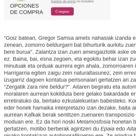
Gastos de envío
no incluidos
OPCIONES
DE COMPRA
“Goiz batean, Gregor Samsa amets nahasiak izanda e
zenean, zomorro beldurgarri bat bihurturik aurkitu zu
bere burua”. Zalantza izan zuen amesgaiztotik aske ot
ez. Baina, bai, esna zegoen, eta egokitu behar izan zu
minutuak eta orduak aurrera egin ahala, zomorroaren 
Harrigarria egiten zaigu zein naturaltasunez, zein erre
izugarriz dagoen kontatua pertsonaiari gertatzen ari za
“Zergatik zara nire beldur?”. Aitaren begiratu eta autori
moralaren aurrean kokilduta bere gelako bakardade e
erretiratuko da, bertako ezkutalekuetan babesteko. Ko
eder honek hamaika interpretazio izan dezake, baita a
aurrean Kafkak berak sentitzen zuenaren transposizio l
moduan ere. Ez da hori noski
Metamosfosia
honetan b
gertatzen, motibo berberak agintzen du
Epaia
edo
Ait
gisako kontakizun autobiografikoetan ere. Ze arindua 