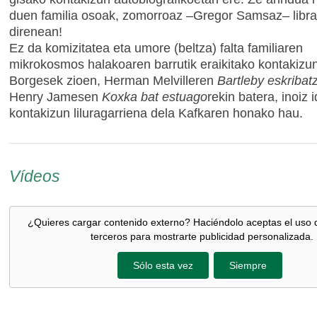
duen familia osoak, zomorroaz –Gregor Samsaz– libra
direnean!
Ez da komizitatea eta umore (beltza) falta familiaren
mikrokosmos halakoaren barrutik eraikitako kontakizu
Borgesek zioen, Herman Melvilleren
Bartleby eskribat
Henry Jamesen
Koxka bat estuago
rekin batera, inoiz 
kontakizun liluragarriena dela Kafkaren honako hau.
Vídeos
¿Quieres cargar contenido externo? Haciéndolo aceptas el uso 
terceros para mostrarte publicidad personalizada.
Sólo esta vez
Siempre