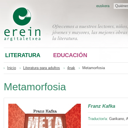
euskera
Quiéne
Ofrecemos a nuestros lectores, niños
jóvenes y mayores, las mejores obras
la literatura.
LITERATURA
EDUCACIÓN
Inicio
Literatura para adultos
4nak
Metamorfosia
Metamorfosia
Franz Kafka
Traductor/a:
Garikano, 