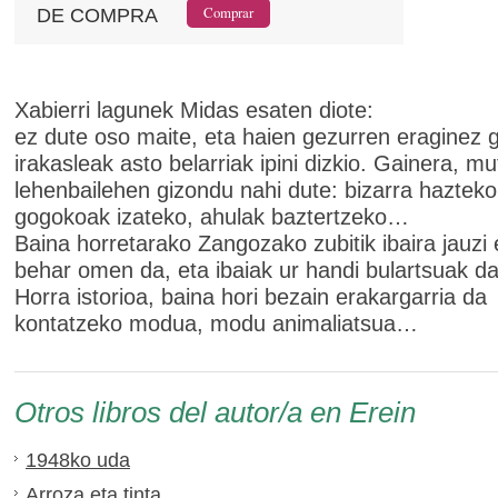
DE COMPRA
Xabierri lagunek Midas esaten diote:
ez dute oso maite, eta haien gezurren eraginez g
irakasleak asto belarriak ipini dizkio. Gainera, mu
lehenbailehen gizondu nahi dute: bizarra haztek
gogokoak izateko, ahulak baztertzeko…
Baina horretarako Zangozako zubitik ibaira jauzi 
behar omen da, eta ibaiak ur handi bulartsuak 
Horra istorioa, baina hori bezain erakargarria da
kontatzeko modua, modu animaliatsua…
Otros libros del autor/a en Erein
1948ko uda
Arroza eta tinta