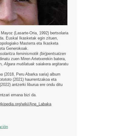
Mayoz (Lasarte-Oria, 1992) bertsolaria
da. Euskal Ikasketak egin zituen,
ropologiako Masterra eta Ikasketa
eta Generokoak.
solaritza feminismotik (bir)pentsatzen
dinatu zuen Miren Artetxerekin batera,
an,
Algara mutilatuak
saiakera argitaratu
oa
(2018, Peru Abarka saria) album
otototo
(2021) haurrentzakoa eta
(2022) antzerki liburua ere ondu ditu
ntzari emana bizi da.
wikipedia.org/wiki/Ane_Labaka
ación