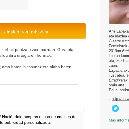
Lehiaketaren irabazlea
Ane Labaka 
eta idazlea 
Gizarte Ant
Feministak 
iri zerbait printzatu zaio barruan. Gora eta
2019an
Bert
aildu dira urtegiaren hormak.
liburua koor
eta, 2021e
zuen.
; ama baten isiltasunaz eta alaba baten
Ezpainetak
ilustratua,
T
Erradikalak
orain arte.
Egun, sorku
http://eu.
 Haciéndolo aceptas el uso de cookies de
Más inform
te publicidad personalizada.