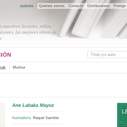
euskera
Quiénes somos
Contacto
Distribuidores
Foreign 
 nuestros lectores, niños,
ayores, las mejores obras de
a.
IÓN
mak
Murmur
Ane Labaka Mayoz
L
Ilustrador/a:
Raquel Samitier