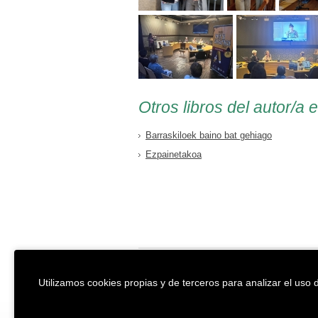
Otros libros del autor/a 
Barraskiloek baino bat gehiago
Ezpainetakoa
EREIN Argitaletxea
Aviso legal y po
Utilizamos cookies propias y de terceros para analizar el uso d
Tolosa etorbidea 107.
Política de Coo
20018
DONOSTIA
Condiciones ge
Tfno.:
(+34) 943 218 300
Desarrollado p