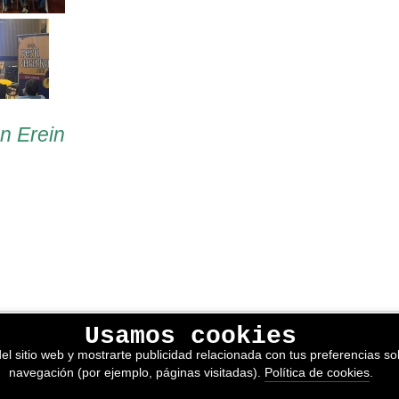
en Erein
Usamos cookies
lítica de privacidad
el sitio web y mostrarte publicidad relacionada con tus preferencias sob
kies
navegación (por ejemplo, páginas visitadas).
Política de cookies
.
nerales de venta
or adimedia