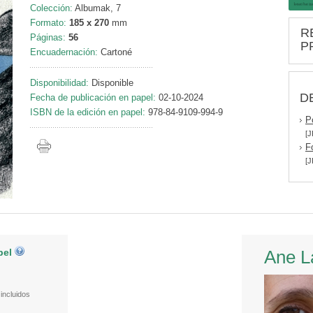
Colección:
Albumak, 7
Formato:
185 x 270
mm
R
Páginas:
56
P
Encuadernación:
Cartoné
Disponibilidad:
Disponible
D
Fecha de publicación en papel:
02-10-2024
ISBN de la edición en papel:
978-84-9109-994-9
P
[J
F
[J
pel
Ane L
incluidos