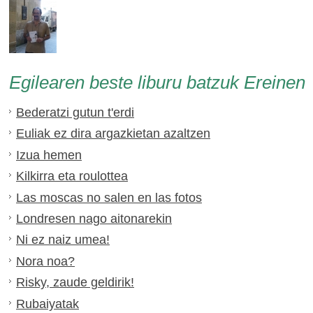
Egilearen beste liburu batzuk Ereinen
Bederatzi gutun t'erdi
Euliak ez dira argazkietan azaltzen
Izua hemen
Kilkirra eta roulottea
Las moscas no salen en las fotos
Londresen nago aitonarekin
Ni ez naiz umea!
Nora noa?
Risky, zaude geldirik!
Rubaiyatak