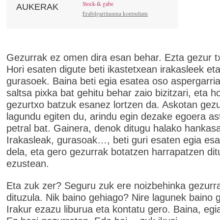
Stock-ik gabe
AUKERAK
Erabilgarritasuna kontsultatu
Gezurrak ez omen dira esan behar. Ezta gezur tx
Hori esaten digute beti ikastetxean irakasleek et
gurasoek. Baina beti egia esatea oso aspergarria
saltsa pixka bat gehitu behar zaio bizitzari, eta ho
gezurtxo batzuk esanez lortzen da. Askotan gez
lagundu egiten du, arindu egin dezake egoera as
petral bat. Gainera, denok ditugu halako hankas
Irakasleak, gurasoak…, beti guri esaten egia es
dela, eta gero gezurrak botatzen harrapatzen di
ezustean.
Eta zuk zer? Seguru zuk ere noizbehinka gezurr
dituzula. Nik baino gehiago? Nire lagunek baino 
Irakur ezazu liburua eta kontatu gero. Baina, egi