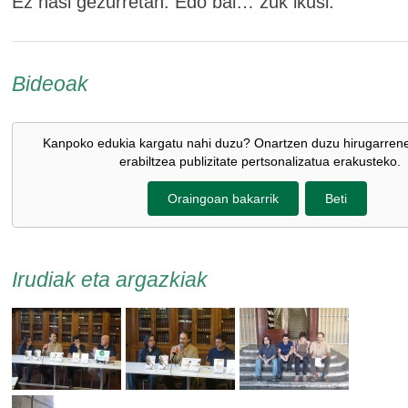
Ez hasi gezurretan. Edo bai… zuk ikusi.
Bideoak
Kanpoko edukia kargatu nahi duzu? Onartzen duzu hirugarren
erabiltzea publizitate pertsonalizatua erakusteko.
Oraingoan bakarrik
Beti
Irudiak eta argazkiak