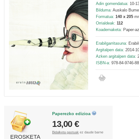
Adin gomendatua:
10-13
Bilduma:
Auskalo Bumer
Formatua:
140 x 205
m
Orrialdeak:
112
Koadernaketa:
Paper-az
Erabilgarritasuna:
Erabil
Argitalpen data:
2014-10
Azken argitalpen data:
2
ISBN-a:
978-84-9746-88
Paperezko edizioa
13,00 €
Bidalketa gastuak
ez daude barne
EROSKETA