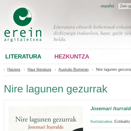
español
Zein g
Literatura obrarik hoberenak eskain
dizkizuegu irakurleoi, haur, gazte zei
heldu.
LITERATURA
HEZKUNTZA
Hasiera
Haur literatura
Auskalo Bumeran
Nire lagunen gezurra
Nire lagunen gezurrak
Joxemari Iturrald
Ilustratzailea:
Estibalitz