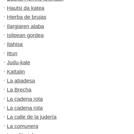
Hautsi da katea
Hierba de brujas
Ilargiaren alaba
Isilpean gordea
Itahisa
Ittun
Judu-kale
Kattalin
La abadesa
La Brecha
La cadena rota
La cadena rota
La calle de la judería
La comunera