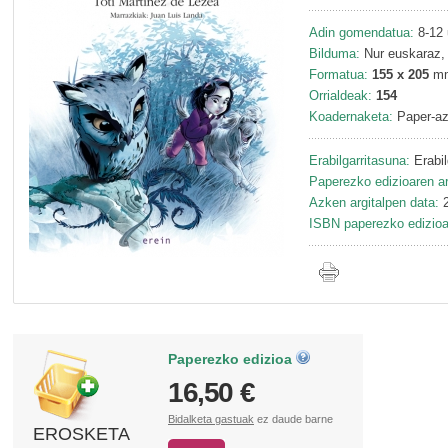
Adin gomendatua:
8-12 
Bilduma:
Nur euskaraz,
Formatua:
155 x 205
m
Orrialdeak:
154
Koadernaketa:
Paper-az
Erabilgarritasuna:
Erabil
Paperezko edizioaren ar
Azken argitalpen data:
2
ISBN paperezko edizioa
Paperezko edizioa
16,50 €
Bidalketa gastuak
ez daude barne
EROSKETA