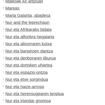
Malkoak lur antzuan
Mareas
Maria Galanta, abadesa
Nur and the leprechaun
Nur eta Afrikarako bidaia
Nur eta alfonbra hegalaria
Nur eta altxorraren kutxa
Nur eta banpiroen dantza
Nur eta denboraren liburua
Nur eta dortoken uhartea
Nur eta espazio-ontzia
Nur eta etxe sorgindua
Nur eta haize-arrosa
Nur eta herensugearen tenplua
Nur eta irlandar gnomoa