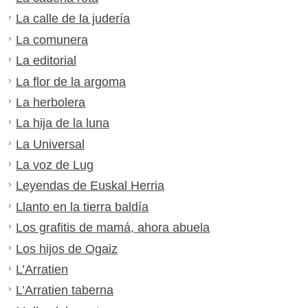
La calle de la judería
La comunera
La editorial
La flor de la argoma
La herbolera
La hija de la luna
La Universal
La voz de Lug
Leyendas de Euskal Herria
Llanto en la tierra baldía
Los grafitis de mamá, ahora abuela
Los hijos de Ogaiz
L’Arratien
L’Arratien taberna