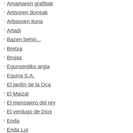
Amamaren grafitiak
Antsoren dorreak
Arbasoen ituna
Artadi
Bazen behin...
Bretxa
Brujas
Egunsentiko argia
Egurra S.A.
El jardín de la Oca
El Maizal
El mensajero del rey
El verdugo de Dios
Enda
Enda Lur