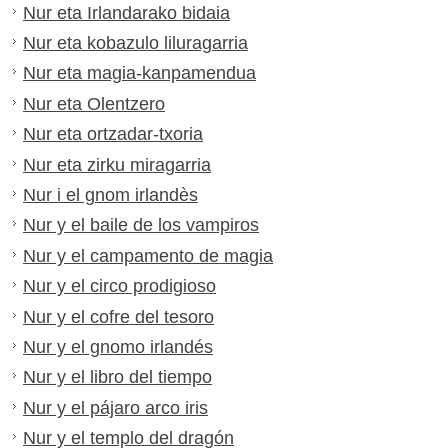
Nur eta Irlandarako bidaia
Nur eta kobazulo liluragarria
Nur eta magia-kanpamendua
Nur eta Olentzero
Nur eta ortzadar-txoria
Nur eta zirku miragarria
Nur i el gnom irlandès
Nur y el baile de los vampiros
Nur y el campamento de magia
Nur y el circo prodigioso
Nur y el cofre del tesoro
Nur y el gnomo irlandés
Nur y el libro del tiempo
Nur y el pájaro arco iris
Nur y el templo del dragón