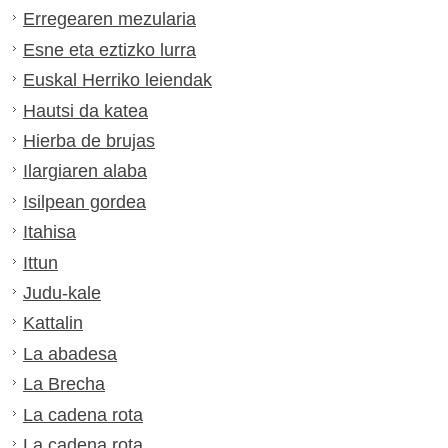
Erregearen mezularia
Esne eta eztizko lurra
Euskal Herriko leiendak
Hautsi da katea
Hierba de brujas
Ilargiaren alaba
Isilpean gordea
Itahisa
Ittun
Judu-kale
Kattalin
La abadesa
La Brecha
La cadena rota
La cadena rota