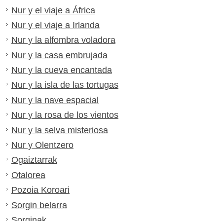
Nur y el viaje a África
Nur y el viaje a Irlanda
Nur y la alfombra voladora
Nur y la casa embrujada
Nur y la cueva encantada
Nur y la isla de las tortugas
Nur y la nave espacial
Nur y la rosa de los vientos
Nur y la selva misteriosa
Nur y Olentzero
Ogaiztarrak
Otalorea
Pozoia Koroari
Sorgin belarra
Sorginak