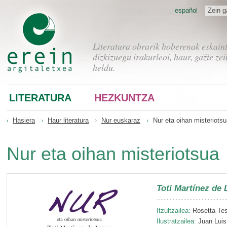
español
Zein g
Literatura obrarik hoberenak eskain
dizkizuegu irakurleoi, haur, gazte zei
heldu.
LITERATURA
HEZKUNTZA
Hasiera
Haur literatura
Nur euskaraz
Nur eta oihan misteriots
Nur eta oihan misteriotsua
Toti Martínez de 
Itzultzailea:
Rosetta Tes
Ilustratzailea:
Juan Luis