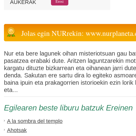
AUKERAK
Jolas egin NURrekin: www.nurplaneta
Nur eta bere lagunek oihan misteriotsuan gau ba
pasatzea erabaki dute. Aritzen laguntzarekin mot
kargatu dituzte bizkarrean eta oihanean jarri dut
denda. Sakutan ere sartu dira lo egiteko asmoare
baina ipuin eta prakagorrien istorioekin ezin lorik 
eta...
Egilearen beste liburu batzuk Ereinen
A la sombra del templo
Ahotsak