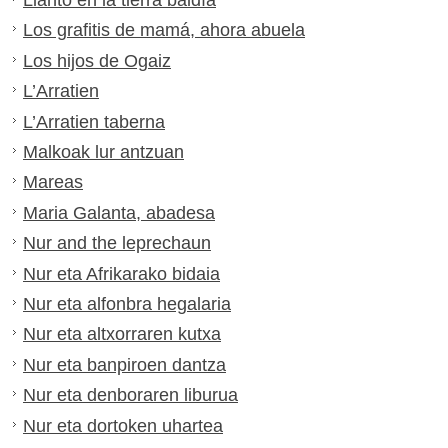
Llanto en la tierra baldía
Los grafitis de mamá, ahora abuela
Los hijos de Ogaiz
L’Arratien
L’Arratien taberna
Malkoak lur antzuan
Mareas
Maria Galanta, abadesa
Nur and the leprechaun
Nur eta Afrikarako bidaia
Nur eta alfonbra hegalaria
Nur eta altxorraren kutxa
Nur eta banpiroen dantza
Nur eta denboraren liburua
Nur eta dortoken uhartea