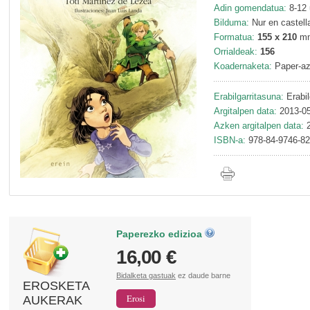
Adin gomendatua:
8-12 
Bilduma:
Nur en castell
Formatua:
155 x 210
m
Orrialdeak:
156
Koadernaketa:
Paper-az
Erabilgarritasuna:
Erabil
Argitalpen data:
2013-05
Azken argitalpen data:
2
ISBN-a:
978-84-9746-82
Paperezko edizioa
16,00 €
Bidalketa gastuak
ez daude barne
EROSKETA
AUKERAK