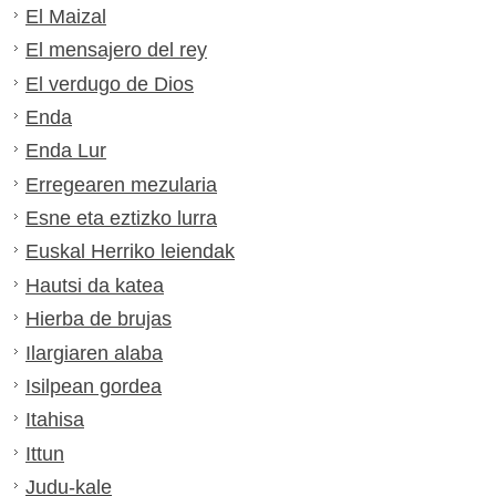
El Maizal
El mensajero del rey
El verdugo de Dios
Enda
Enda Lur
Erregearen mezularia
Esne eta eztizko lurra
Euskal Herriko leiendak
Hautsi da katea
Hierba de brujas
Ilargiaren alaba
Isilpean gordea
Itahisa
Ittun
Judu-kale