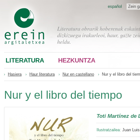
español
Zein g
Literatura obrarik hoberenak eskain
dizkizuegu irakurleoi, haur, gazte zei
heldu.
LITERATURA
HEZKUNTZA
Hasiera
Haur literatura
Nur en castellano
Nur y el libro del tie
Nur y el libro del tiempo
Toti Martínez de 
Ilustratzailea:
Juan Luis