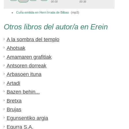
00:00
00:38
Cuña emitida en Herri Irratia de Bilbao
(
mp3
)
Otros libros del autor/a en Erein
A la sombra del templo
Ahotsak
Amamaren grafitiak
Antsoren dorreak
Arbasoen ituna
Artadi
Bazen behin...
Bretxa
Brujas
Egunsentiko argia
Egurra S.A.