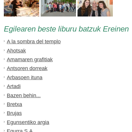
Egilearen beste liburu batzuk Ereinen
A la sombra del templo
Ahotsak
Amamaren grafitiak
Antsoren dorreak
Arbasoen ituna
Artadi
Bazen behin...
Bretxa
Brujas
Egunsentiko argia
Egurra S.A.