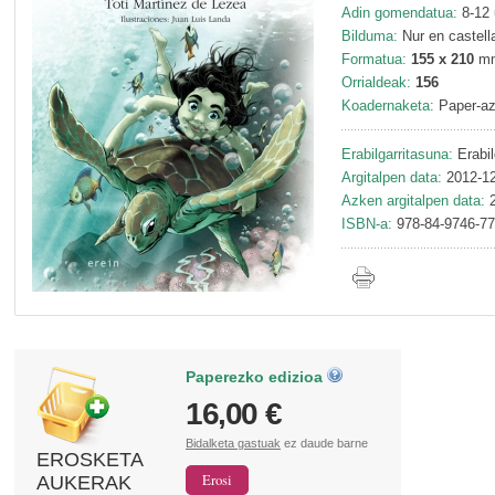
Adin gomendatua:
8-12 
Bilduma:
Nur en castell
Formatua:
155 x 210
m
Orrialdeak:
156
Koadernaketa:
Paper-az
Erabilgarritasuna:
Erabil
Argitalpen data:
2012-12
Azken argitalpen data:
2
ISBN-a:
978-84-9746-77
Paperezko edizioa
16,00 €
Bidalketa gastuak
ez daude barne
EROSKETA
AUKERAK