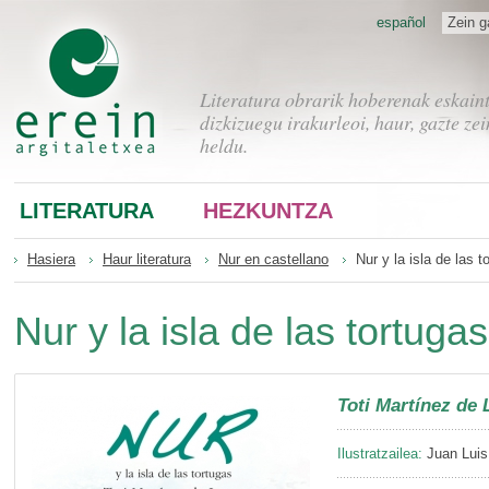
español
Zein g
Literatura obrarik hoberenak eskain
dizkizuegu irakurleoi, haur, gazte zei
heldu.
LITERATURA
HEZKUNTZA
Hasiera
Haur literatura
Nur en castellano
Nur y la isla de las t
Nur y la isla de las tortugas
Toti Martínez de 
Ilustratzailea:
Juan Luis