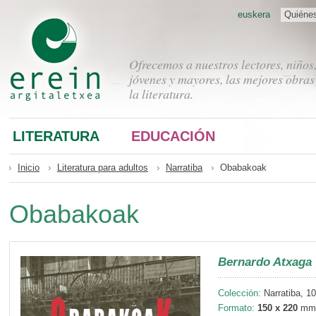
euskera
Quiéne
Ofrecemos a nuestros lectores, niños
jóvenes y mayores, las mejores obras
la literatura.
LITERATURA
EDUCACIÓN
Inicio
Literatura para adultos
Narratiba
Obabakoak
Obabakoak
Bernardo Atxaga
Colección:
Narratiba, 1
Formato:
150 x 220
mm