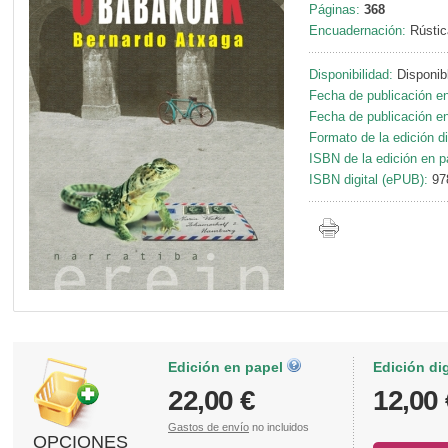
Páginas:
368
Encuadernación:
Rústic
Disponibilidad:
Disponib
Fecha de publicación en
Fecha de publicación en 
Formato de la edición di
ISBN de la edición en p
ISBN digital (ePUB):
97
Edición en papel
Edición di
22,00 €
12,00 
Gastos de envío
no incluidos
OPCIONES