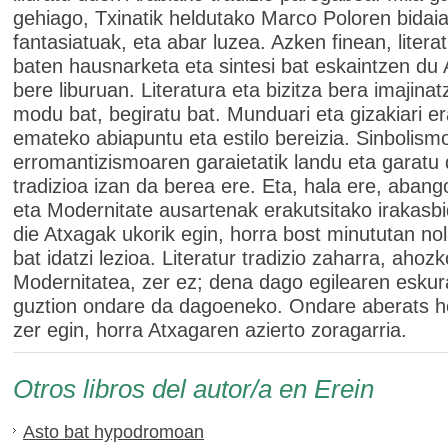
gehiago, Txinatik heldutako Marco Poloren bidai
fantasiatuak, eta abar luzea. Azken finean, litera
baten hausnarketa eta sintesi bat eskaintzen du
bere liburuan. Literatura eta bizitza bera imajina
modu bat, begiratu bat. Munduari eta gizakiari e
emateko abiapuntu eta estilo bereizia. Sinbolism
erromantizismoaren garaietatik landu eta garatu
tradizioa izan da berea ere. Eta, hala ere, abang
eta Modernitate ausartenak erakutsitako irakasbi
die Atxagak ukorik egin, horra bost minututan nol
bat idatzi lezioa. Literatur tradizio zaharra, ahoz
Modernitatea, zer ez; dena dago egilearen eskur
guztion ondare da dagoeneko. Ondare aberats h
zer egin, horra Atxagaren azierto zoragarria.
Otros libros del autor/a en Erein
Asto bat hypodromoan