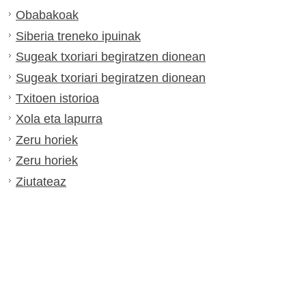
Obabakoak
Siberia treneko ipuinak
Sugeak txoriari begiratzen dionean
Sugeak txoriari begiratzen dionean
Txitoen istorioa
Xola eta lapurra
Zeru horiek
Zeru horiek
Ziutateaz