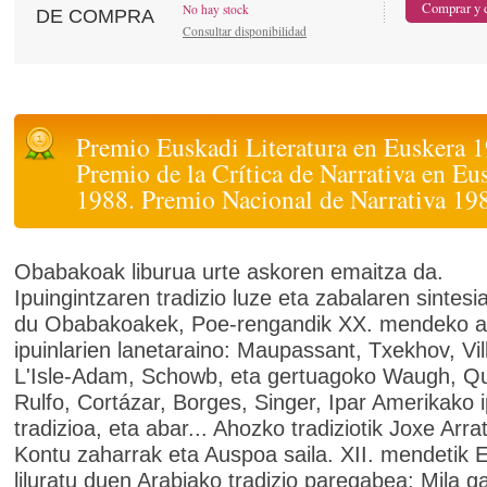
No hay stock
DE COMPRA
Consultar disponibilidad
Premio Euskadi Literatura en Euskera 
Premio de la Crítica de Narrativa en Eu
1988. Premio Nacional de Narrativa 19
Obabakoak liburua urte askoren emaitza da.
Ipuingintzaren tradizio luze eta zabalaren sintesia
du Obabakoakek, Poe-rengandik XX. mendeko 
ipuinlarien lanetaraino: Maupassant, Txekhov, Vil
L'Isle-Adam, Schowb, eta gertuagoko Waugh, Qu
Rulfo, Cortázar, Borges, Singer, Ipar Amerikako i
tradizioa, eta abar... Ahozko tradiziotik Joxe Arra
Kontu zaharrak eta Auspoa saila. XII. mendetik 
liluratu duen Arabiako tradizio paregabea: Mila g