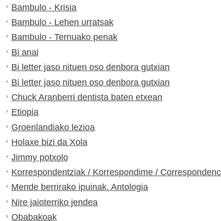
Bambulo - Krisia
Bambulo - Lehen urratsak
Bambulo - Ternuako penak
Bi anai
Bi letter jaso nituen oso denbora gutxian
Bi letter jaso nituen oso denbora gutxian
Chuck Aranberri dentista baten etxean
Etiopia
Groenlandiako lezioa
Holaxe bizi da Xola
Jimmy potxolo
Korrespondentziak / Korrespondime / Correspondenc
Mende berrirako ipuinak. Antologia
Nire jaioterriko jendea
Obabakoak