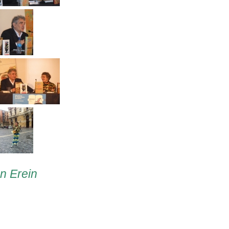
en Erein