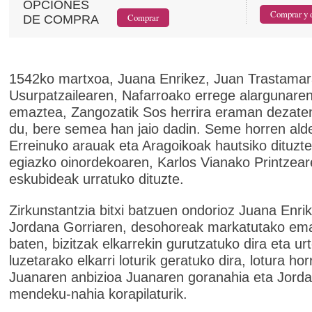
OPCIONES
DE COMPRA
1542ko martxoa, Juana Enrikez, Juan Trastamar
Usurpatzailearen, Nafarroako errege alargunaren
emaztea, Zangozatik Sos herrira eraman dezate
du, bere semea han jaio dadin. Seme horren ald
Erreinuko arauak eta Aragoikoak hautsiko dituzte
egiazko oinordekoaren, Karlos Vianako Printzea
eskubideak urratuko dituzte.
Zirkunstantzia bitxi batzuen ondorioz Juana Enri
Jordana Gorriaren, desohoreak markatutako e
baten, bizitzak elkarrekin gurutzatuko dira eta ur
luzetarako elkarri loturik geratuko dira, lotura ho
Juanaren anbizioa Juanaren goranahia eta Jord
mendeku-nahia korapilaturik.