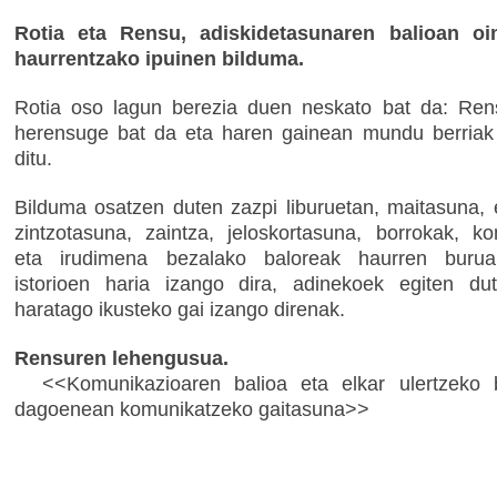
Rotia eta Rensu, adiskidetasunaren balioan oin
haurrentzako ipuinen bilduma.
Rotia oso lagun berezia duen neskato bat da: Ren
herensuge bat da eta haren gainean mundu berriak
ditu.
Bilduma osatzen duten zazpi liburuetan, maitasuna, 
zintzotasuna, zaintza, jeloskortasuna, borrokak, k
eta irudimena bezalako baloreak haurren burua
istorioen haria izango dira, adinekoek egiten du
haratago ikusteko gai izango direnak.
Rensuren lehengusua.
<<Komunikazioaren balioa eta elkar ulertzeko 
dagoenean komunikatzeko gaitasuna>>