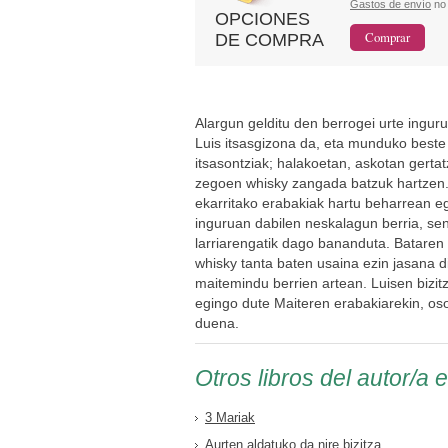
Gastos de envío
no 
OPCIONES
DE COMPRA
Alargun gelditu den berrogei urte ingur
Luis itsasgizona da, eta munduko best
itsasontziak; halakoetan, askotan gertat
zegoen whisky zangada batzuk hartzen.
ekarritako erabakiak hartu beharrean eg
inguruan dabilen neskalagun berria, sen
larriarengatik dago bananduta. Bataren 
whisky tanta baten usaina ezin jasana d
maitemindu berrien artean. Luisen bizit
egingo dute Maiteren erabakiarekin, oso 
duena.
Otros libros del autor/a 
3 Mariak
Aurten aldatuko da nire bizitza