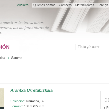
euskera
Quiénes somos
Contacto
Distribuidores
Foreign 
 nuestros lectores, niños,
ayores, las mejores obras de
a.
IÓN
tiba
Saturno
Arantxa Urretabizkaia
D
Colección:
Narratiba, 32
Formato:
130 x 205
mm
P