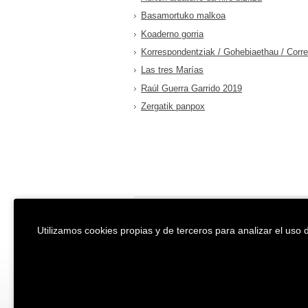
Basamortuko malkoa
Koaderno gorria
Korrespondentziak / Gohebiaethau / Corr
Las tres Marías
Raúl Guerra Garrido 2019
Zergatik panpox
EREIN Argitaletxea
Aviso legal y po
Utilizamos cookies propias y de terceros para analizar el uso d
Tolosa etorbidea 107.
Política de Coo
20018
DONOSTIA
Condiciones ge
Tfno.:
(+34) 943 218 300
Desarrollado p
Fax:
(+34) 943 218 311
erein@erein.eus