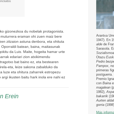
incluidos
uko gizonezkoa du nobelak protagonista.
Arantxa Urr
e muturrera eraman ohi zuen maiz bere
1947). En 1
zen zitzaion astuna denbora, eta ohituta
alde
de Fra
 Oporraldi batean, baina, maitasunak
Sarasola. E
okitu da Luis. Maite, hogeita hamar urte
Sozialismoa
arrak edariari zion atxikimendu
Otazu
Euska
Pedro bezp
tragotxo bat baino ez, eta bestearen
Pampox
, n
irela-eta, leize sakona zabalduko da
primeras fig
za luze eta ohitura zaharrek estropezu
postguerra.
argi ikusten baitu hark inola ere nahi ez
Premio Igna
con
Baina e
magalean
(
1982),
Aspa
en Erein
bakarrik
(19
Aurten aldat
gorria
(1998)
Más inform