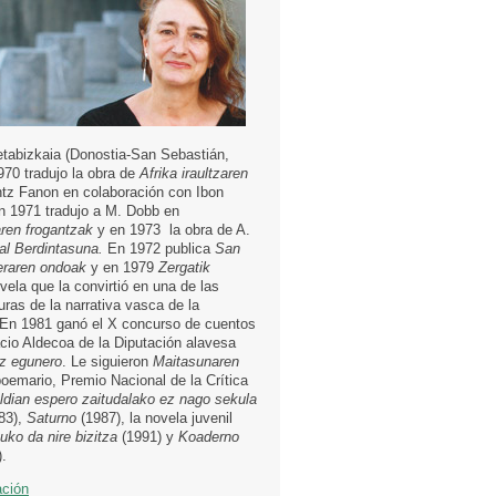
etabizkaia (Donostia-San Sebastián,
970 tradujo la obra de
Afrika iraultzaren
ntz Fanon en colaboración con Ibon
n 1971 tradujo a M. Dobb en
ren frogantzak
y en 1973 la obra de A.
l Berdintasuna.
En 1972 publica
San
eraren ondoak
y en 1979
Zergatik
ovela que la convirtió en una de las
uras de la narrativa vasca de la
 En 1981 ganó el X concurso de cuentos
cio Aldecoa de la Diputación alavesa
z egunero
. Le siguieron
Maitasunaren
poemario, Premio Nacional de la Crítica
ldian espero zaitudalako ez nago sekula
83),
Saturno
(1987), la novela juvenil
uko da nire bizitza
(1991) y
Koaderno
.
ación