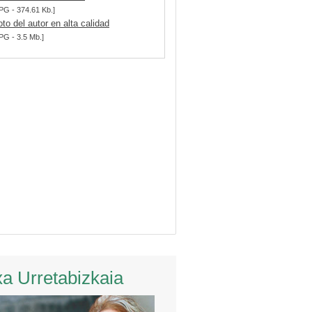
PG - 374.61 Kb.]
oto del autor en alta calidad
PG - 3.5 Mb.]
xa Urretabizkaia