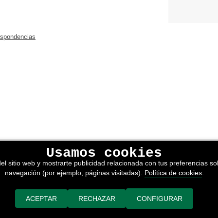
espondencias
Usamos cookies
lítica de privacidad
el sitio web y mostrarte publicidad relacionada con tus preferencias sob
kies
navegación (por ejemplo, páginas visitadas).
Política de cookies
.
nerales de venta
or adimedia
ACEPTAR
RECHAZAR
CONFIGURAR