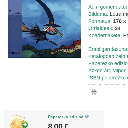
Adin gomendatua
Bilduma:
Letra m
Formatua:
170 x
Orrialdeak:
24
Koadernaketa:
Pa
Erabilgarritasuna
Katalogoan zein 
Paperezko edizio
Azken argitalpen 
ISBN paperezko e
Paperezko edizioa
8,00 €