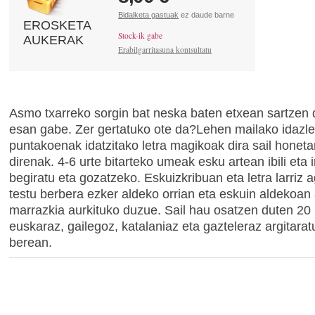
Bidalketa gastuak
ez daude barne
EROSKETA
Stock-ik gabe
AUKERAK
Erabilgarritasuna kontsultatu
Asmo txarreko sorgin bat neska baten etxean sartzen 
esan gabe. Zer gertatuko ote da?Lehen mailako idazle
puntakoenak idatzitako letra magikoak dira sail honeta
direnak. 4-6 urte bitarteko umeak esku artean ibili eta 
begiratu eta gozatzeko. Eskuizkribuan eta letra larriz a
testu berbera ezker aldeko orrian eta eskuin aldekoan 
marrazkia aurkituko duzue. Sail hau osatzen duten 20 
euskaraz, gailegoz, katalaniaz eta gazteleraz argitaratu
berean.