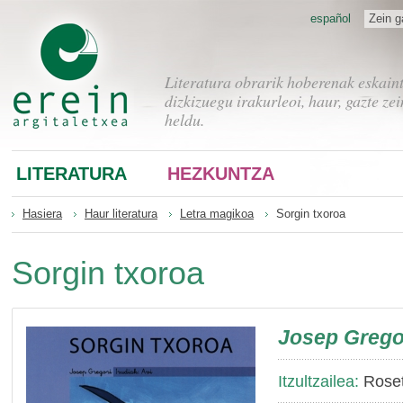
español
Zein g
Literatura obrarik hoberenak eskain
dizkizuegu irakurleoi, haur, gazte zei
heldu.
LITERATURA
HEZKUNTZA
Hasiera
Haur literatura
Letra magikoa
Sorgin txoroa
Sorgin txoroa
Josep Grego
Itzultzailea:
Roset