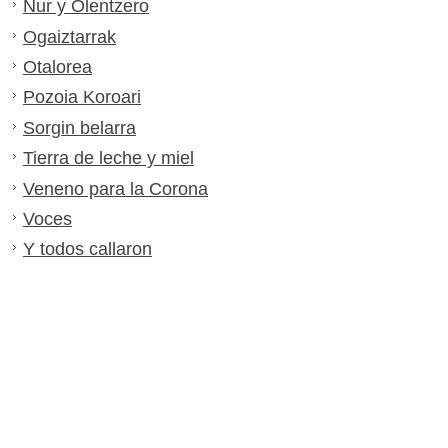
Nur y Olentzero
Ogaiztarrak
Otalorea
Pozoia Koroari
Sorgin belarra
Tierra de leche y miel
Veneno para la Corona
Voces
Y todos callaron