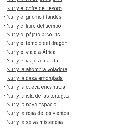
Nur y el cofre del tesoro
Nur y el gnomo irlandés
Nur y el libro del tiempo
Nur y el pájaro arco iris
Nur y el templo del dragón
Nur y el viaje a África
Nur y el viaje a Irlanda
Nur y la alfombra voladora
Nur y la casa embrujada
Nur y la cueva encantada
Nur y la isla de las tortugas
Nur y la nave espacial
Nur y la rosa de los vientos
Nur y la selva misteriosa