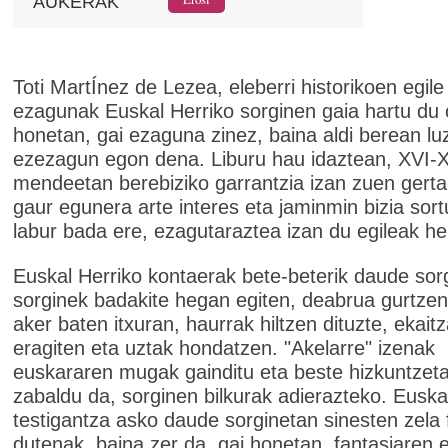
AUKERAK
Toti MartÍnez de Lezea, eleberri historikoen egile
ezagunak Euskal Herriko sorginen gaia hartu du 
honetan, gai ezaguna zinez, baina aldi berean lu
ezezagun egon dena. Liburu hau idaztean, XVI-X
mendeetan berebiziko garrantzia izan zuen gerta
gaur egunera arte interes eta jaminmin bizia sor
labur bada ere, ezagutaraztea izan du egileak he
Euskal Herriko kontaerak bete-beterik daude sor
sorginek badakite hegan egiten, deabrua gurtzen
aker baten itxuran, haurrak hiltzen dituzte, ekait
eragiten eta uztak hondatzen. "Akelarre" izenak
euskararen mugak gainditu eta beste hizkuntzet
zabaldu da, sorginen bilkurak adierazteko. Euska
testigantza asko daude sorginetan sinesten zela
dutenak, baina zer da, gai honetan, fantasiaren 