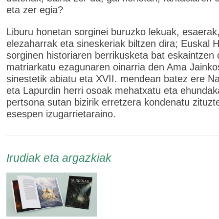
eta zer egia?
Liburu honetan sorginei buruzko lekuak, esaerak,
elezaharrak eta sineskeriak biltzen dira; Euskal H
sorginen historiaren berrikusketa bat eskaintzen 
matriarkatu ezagunaren oinarria den Ama Jainko
sinestetik abiatu eta XVII. mendean batez ere N
eta Lapurdin herri osoak mehatxatu eta ehundak
pertsona sutan bizirik erretzera kondenatu zituzt
esespen izugarrietaraino.
Irudiak eta argazkiak