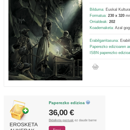
Bilduma:
Euskal Kultura
Formatua:
230 x 320
m
Orrialdeak:
202
Koadernaketa:
Azal gog
Erabilgarritasuna:
Erabil
Paperezko edizioaren ar
ISBN paperezko edizioa
Paperezko edizioa
36,00 €
Bidalketa gastuak
ez daude barne
EROSKETA