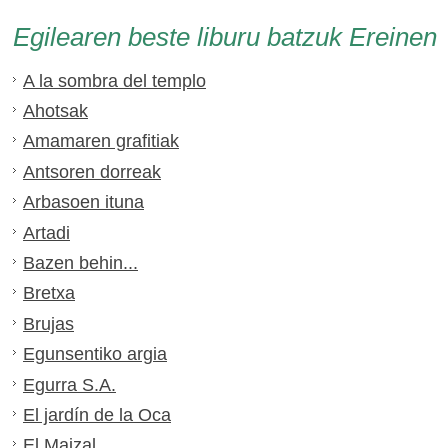
Egilearen beste liburu batzuk Ereinen
A la sombra del templo
Ahotsak
Amamaren grafitiak
Antsoren dorreak
Arbasoen ituna
Artadi
Bazen behin...
Bretxa
Brujas
Egunsentiko argia
Egurra S.A.
El jardín de la Oca
El Maizal