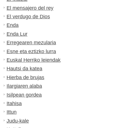
El mensajero del rey
El verdugo de Dios
Enda
Enda Lur
Erregearen mezularia
Esne eta eztizko lurra
Euskal Herriko leiendak
Hautsi da katea
Hierba de brujas
Ilargiaren alaba
Isilpean gordea
Itahisa
Ittun
Judu-kale