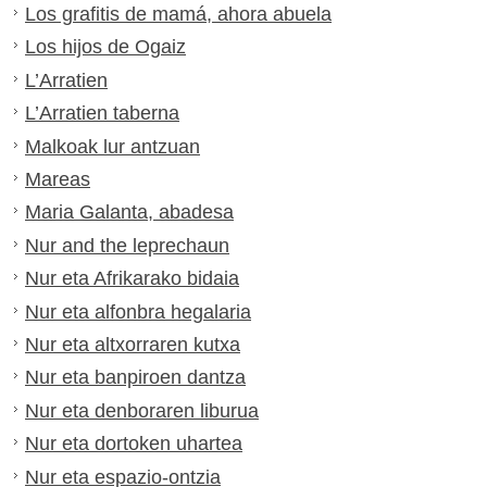
Los grafitis de mamá, ahora abuela
Los hijos de Ogaiz
L’Arratien
L’Arratien taberna
Malkoak lur antzuan
Mareas
Maria Galanta, abadesa
Nur and the leprechaun
Nur eta Afrikarako bidaia
Nur eta alfonbra hegalaria
Nur eta altxorraren kutxa
Nur eta banpiroen dantza
Nur eta denboraren liburua
Nur eta dortoken uhartea
Nur eta espazio-ontzia