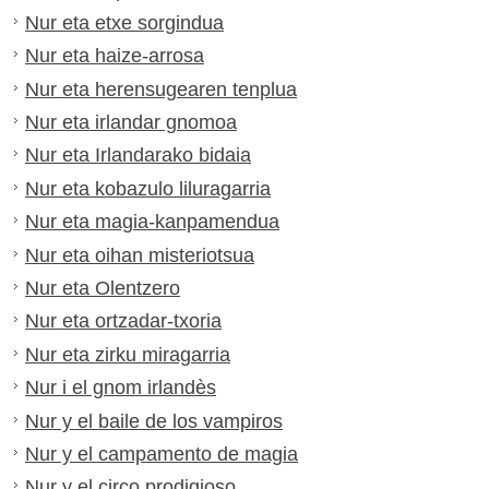
Nur eta etxe sorgindua
Nur eta haize-arrosa
Nur eta herensugearen tenplua
Nur eta irlandar gnomoa
Nur eta Irlandarako bidaia
Nur eta kobazulo liluragarria
Nur eta magia-kanpamendua
Nur eta oihan misteriotsua
Nur eta Olentzero
Nur eta ortzadar-txoria
Nur eta zirku miragarria
Nur i el gnom irlandès
Nur y el baile de los vampiros
Nur y el campamento de magia
Nur y el circo prodigioso