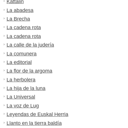
Kattalin
La abadesa
La Brecha
La cadena rota
La cadena rota
La calle de la judería
La comunera
La editorial
La flor de la argoma
La herbolera
La hija de la luna
La Universal
La voz de Lug
Leyendas de Euskal Herria
Llanto en la tierra baldía