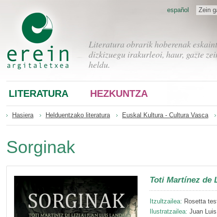
español
Zein g
Literatura obrarik hoberenak eskain
dizkizuegu irakurleoi, haur, gazte zei
heldu.
LITERATURA
HEZKUNTZA
Hasiera
Helduentzako literatura
Euskal Kultura - Cultura Vasca
Sorginak
Toti Martínez de 
Itzultzailea:
Rosetta test
Ilustratzailea:
Juan Luis