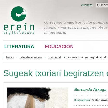
euskera
Quiéne
Ofrecemos a nuestros lectores, niños
jóvenes y mayores, las mejores obras
la literatura.
LITERATURA
EDUCACIÓN
Inicio
Literatura juvenil
Perzebal
Sugeak txoriari begiratzen di
Sugeak txoriari begiratzen
Bernardo Atxaga
Ilustrador/a:
Malen Ame