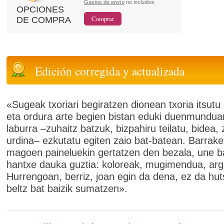
Gastos de envío
no incluidos
OPCIONES
DE COMPRA
Edición corregida y actualizada
«Sugeak txoriari begiratzen dionean txoria itsutu 
eta ordura arte begien bistan eduki duenmunduar
laburra –zuhaitz batzuk, bizpahiru teilatu, bidea,
urdina– ezkutatu egiten zaio bat-batean. Barrak
magoen paineluekin gertatzen den bezala, une b
hantxe dauka guztia: koloreak, mugimendua, arg
Hurrengoan, berriz, joan egin da dena, ez da hu
beltz bat baizik sumatzen».