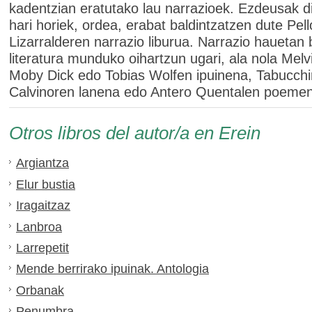
kadentzian eratutako lau narrazioek. Ezdeusak di
hari horiek, ordea, erabat baldintzatzen dute Pell
Lizarralderen narrazio liburua. Narrazio hauetan
literatura munduko oihartzun ugari, ala nola Melvi
Moby Dick edo Tobias Wolfen ipuinena, Tabucchi
Calvinoren lanena edo Antero Quentalen poeme
Otros libros del autor/a en Erein
Argiantza
Elur bustia
Iragaitzaz
Lanbroa
Larrepetit
Mende berrirako ipuinak. Antologia
Orbanak
Penumbra