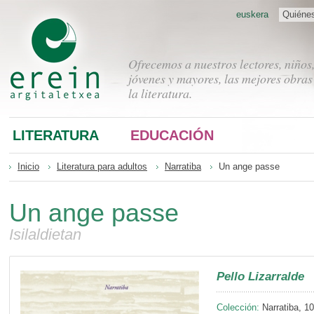
euskera
Quiéne
Ofrecemos a nuestros lectores, niños
jóvenes y mayores, las mejores obras
la literatura.
LITERATURA
EDUCACIÓN
Inicio
Literatura para adultos
Narratiba
Un ange passe
Un ange passe
Isilaldietan
Pello Lizarralde
Colección:
Narratiba, 10