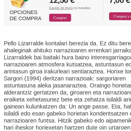
12,50 €
7,00 €
Gastos de envío
no incluidos
OPCIONES
DE COMPRA
Pello Lizarralde kontalari berezia da. Ez ditu bere
ahaleginak ahituko narrazioaren errenkari jarraika
Lizarraldek bai baitaki hura baino interesgarriago
narrazioaren atmosfera kutsatzea, astuntasun e
arintasun giroa irakurleari sentiaraztea. Horixe lo
Sargori (1994) deritzan narrazioak: sargoriaren
astuntasuna aleka jasanaraztea. Oraingo honeta
alderantziz gertatzen da, giroaren eta narrazioar
eraiketa xehetasunez bete eta zehatza isilaldi ar
gainean kulunkatzen da: Un ange passe. Eta, hal
isilaldi edo esan gabeko horietan kondentsatzen 
narrazioaren funtsa. Hitzik gabeko edo aipamen
hari iheskor horiexetan hartzen dute oin urtaroen