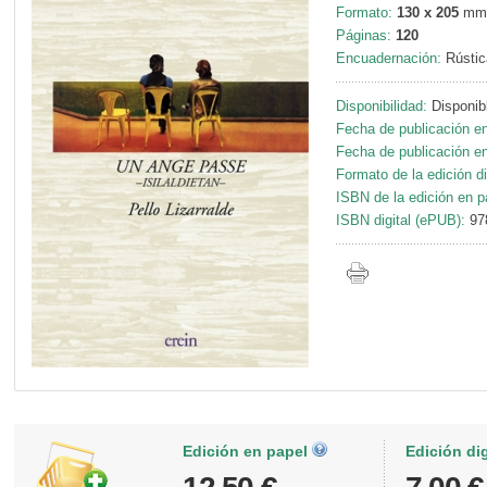
Formato:
130 x 205
mm
Páginas:
120
Encuadernación:
Rústic
Disponibilidad:
Disponib
Fecha de publicación en
Fecha de publicación en 
Formato de la edición di
ISBN de la edición en p
ISBN digital (ePUB):
97
Edición en papel
Edición di