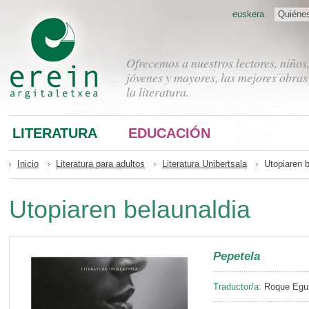
euskera
Quiéne
Ofrecemos a nuestros lectores, niños
jóvenes y mayores, las mejores obras
la literatura.
LITERATURA
EDUCACIÓN
Inicio
Literatura para adultos
Literatura Unibertsala
Utopiaren b
Utopiaren belaunaldia
Pepetela
Traductor/a:
Roque Eguz