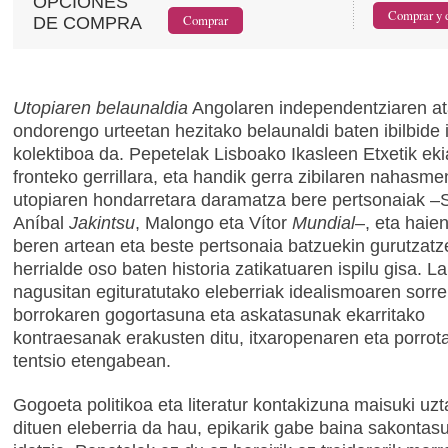
OPCIONES
DE COMPRA
Utopiaren belaunaldia
Angolaren independentziaren at
ondorengo urteetan hezitako belaunaldi baten ibilbide 
kolektiboa da. Pepetelak Lisboako Ikasleen Etxetik ek
fronteko gerrillara, eta handik gerra zibilaren nahasme
utopiaren hondarretara daramatza bere pertsonaiak –
Aníbal
Jakintsu
, Malongo eta Vítor
Mundial
–, eta haien
beren artean eta beste pertsonaia batzuekin gurutzatze
herrialde oso baten historia zatikatuaren ispilu gisa. L
nagusitan egituratutako eleberriak idealismoaren sorre
borrokaren gogortasuna eta askatasunak ekarritako
kontraesanak erakusten ditu, itxaropenaren eta porrot
tentsio etengabean.
Gogoeta politikoa eta literatur kontakizuna maisuki uzt
dituen eleberria da hau, epikarik gabe baina sakontas