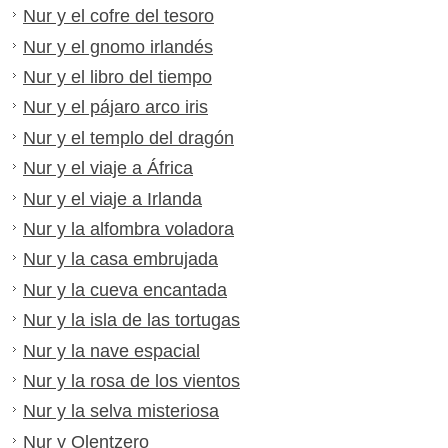
Nur y el cofre del tesoro
Nur y el gnomo irlandés
Nur y el libro del tiempo
Nur y el pájaro arco iris
Nur y el templo del dragón
Nur y el viaje a África
Nur y el viaje a Irlanda
Nur y la alfombra voladora
Nur y la casa embrujada
Nur y la cueva encantada
Nur y la isla de las tortugas
Nur y la nave espacial
Nur y la rosa de los vientos
Nur y la selva misteriosa
Nur y Olentzero