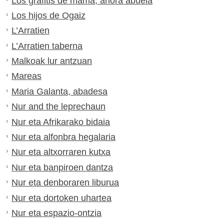
Los grafitis de mamá, ahora abuela
Los hijos de Ogaiz
L’Arratien
L’Arratien taberna
Malkoak lur antzuan
Mareas
Maria Galanta, abadesa
Nur and the leprechaun
Nur eta Afrikarako bidaia
Nur eta alfonbra hegalaria
Nur eta altxorraren kutxa
Nur eta banpiroen dantza
Nur eta denboraren liburua
Nur eta dortoken uhartea
Nur eta espazio-ontzia