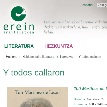
español
Zein g
Literatura obrarik hoberenak eskain
dizkizuegu irakurleoi, haur, gazte zei
heldu.
LITERATURA
HEZKUNTZA
Hasiera
Helduentzako literatura
Narrativa
Y todos callaron
Y todos callaron
Toti Martínez de 
Bilduma:
Narrativa, 27
Formatua:
160 x 240
m