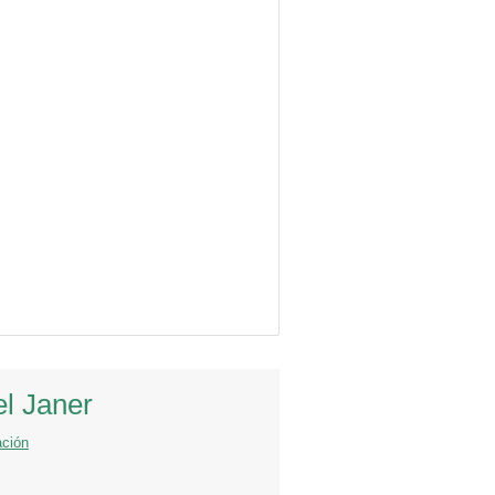
el Janer
ación