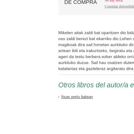
No hay stock
DE COMPRA
Consultar disponibil
Mikelen aitak zaldi bat oparitzen dio bid
oso zaldi berezi bat ekarriko dio.Lehen 
magikoak dira sail honetan aurkituko di
artean ibili eta irakurtzeko, begiratu eta
ageri da testu berbera ezker aldeko orr
aurkituko duzue. Sail hau osatzen duten
katalaniaz eta gazteleraz argitaratu dira
Otros libros del autor/a 
Itsas portu batean