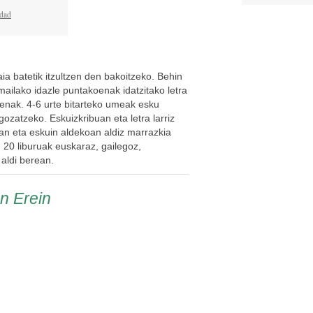
idad
aia batetik itzultzen den bakoitzeko. Behin
mailako idazle puntakoenak idatzitako letra
renak. 4-6 urte bitarteko umeak esku
 gozatzeko. Eskuizkribuan eta letra larriz
ian eta eskuin aldekoan aldiz marrazkia
 20 liburuak euskaraz, gailegoz,
 aldi berean.
en Erein