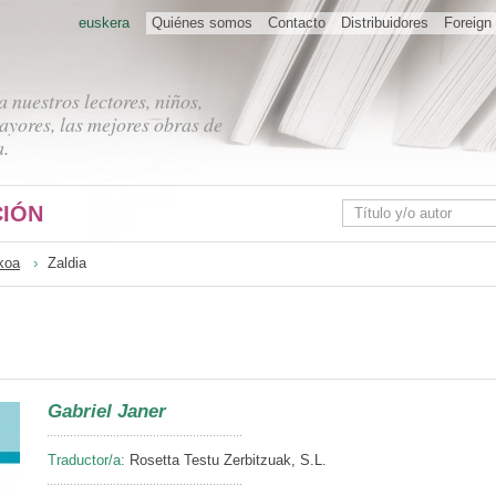
euskera
Quiénes somos
Contacto
Distribuidores
Foreign 
 nuestros lectores, niños,
ayores, las mejores obras de
a.
IÓN
koa
Zaldia
Gabriel Janer
Traductor/a:
Rosetta Testu Zerbitzuak, S.L.