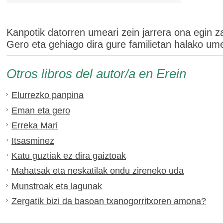
Kanpotik datorren umeari zein jarrera ona egin z
Gero eta gehiago dira gure familietan halako um
Otros libros del autor/a en Erein
Elurrezko panpina
Eman eta gero
Erreka Mari
Itsasminez
Katu guztiak ez dira gaiztoak
Mahatsak eta neskatilak ondu zireneko uda
Munstroak eta lagunak
Zergatik bizi da basoan txanogorritxoren amona?