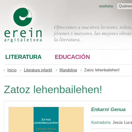
euskera
Quiéne
Ofrecemos a nuestros lectores, niños
jóvenes y mayores, las mejores obras
la literatura.
LITERATURA
EDUCACIÓN
Inicio
Literatura infantil
Mandolina
Zatoz lehenbailehen!
Zatoz lehenbailehen!
Enkarni Genua
Ilustrador/a:
Jesús Luc