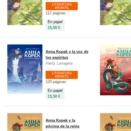
LITERATURA
INFANTIL
112 páginas
En papel
15,50 €
Anna Kopek y la voz de
los espíritus
Haritz Larrageta
LITERATURA
INFANTIL
120 páginas
En papel
15,50 €
Anna Kopek y la
pócima de la reina