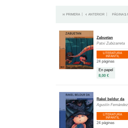
PRIMERA
ANTERIOR
PÁGINA
1 
Zabuetan
Patxi Zubizarreta
LITERATURA
INFANTIL
24 páginas
En papel
8,00 €
Rakel beldur da
Agustín Fernánde
LITERATURA
INFANTIL
24 páginas