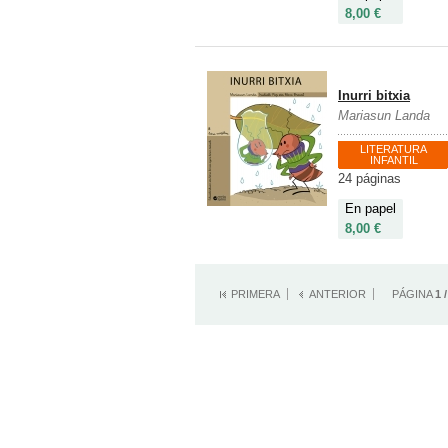
8,00 €
Inurri bitxia
Mariasun Landa
LITERATURA
INFANTIL
24 páginas
En papel
8,00 €
PRIMERA
ANTERIOR
PÁGINA
1 