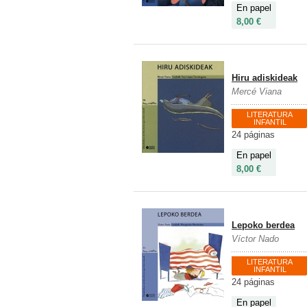
En papel
8,00 €
Hiru adiskideak
Mercé Viana
LITERATURA
INFANTIL
24 páginas
En papel
8,00 €
Lepoko berdea
Víctor Nado
LITERATURA
INFANTIL
24 páginas
En papel