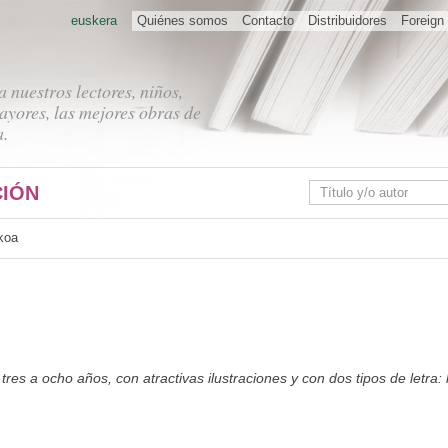
euskera
Quiénes somos
Contacto
Distribuidores
Foreign 
 nuestros lectores, niños,
ayores, las mejores obras de
a.
IÓN
koa
tres a ocho años, con atractivas ilustraciones y con dos tipos de letra: 