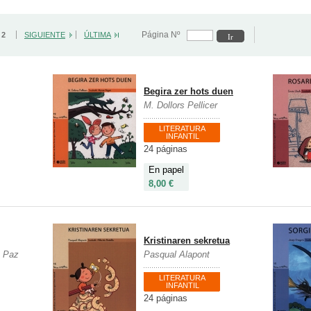
Página Nº
/ 2
SIGUIENTE
ÚLTIMA
Begira zer hots duen
M. Dollors Pellicer
LITERATURA
INFANTIL
24 páginas
En papel
8,00 €
Kristinaren sekretua
z Paz
Pasqual Alapont
LITERATURA
INFANTIL
24 páginas