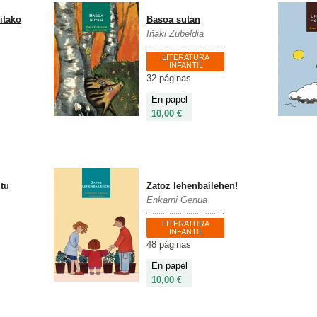
itako
Basoa sutan
Iñaki Zubeldia
LITERATURA
INFANTIL
32 páginas
En papel
10,00 €
itu
Zatoz lehenbailehen!
Enkarni Genua
LITERATURA
INFANTIL
48 páginas
En papel
10,00 €