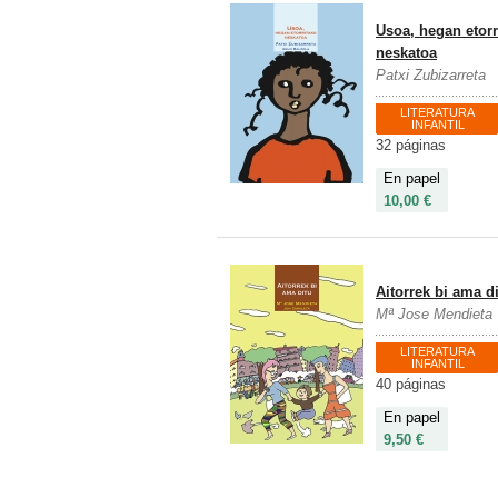
Usoa, hegan etorr
neskatoa
Patxi Zubizarreta
LITERATURA
INFANTIL
32 páginas
En papel
10,00 €
Aitorrek bi ama d
Mª Jose Mendieta
LITERATURA
INFANTIL
40 páginas
En papel
9,50 €