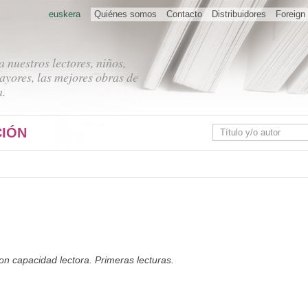
euskera
Quiénes somos
Contacto
Distribuidores
Foreign 
 nuestros lectores, niños,
ayores, las mejores obras de
a.
IÓN
con capacidad lectora. Primeras lecturas.