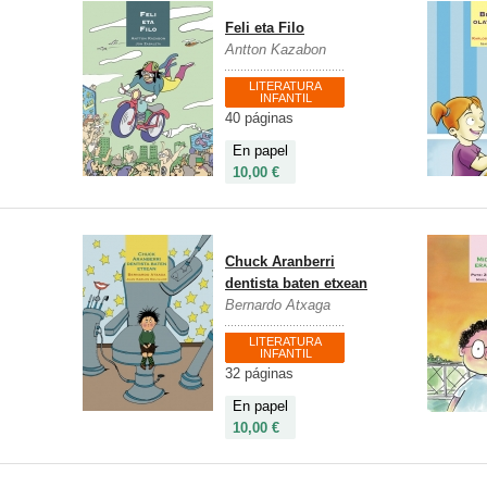
Feli eta Filo
Antton Kazabon
LITERATURA
INFANTIL
40 páginas
En papel
10,00 €
Chuck Aranberri
dentista baten etxean
Bernardo Atxaga
LITERATURA
INFANTIL
32 páginas
En papel
10,00 €