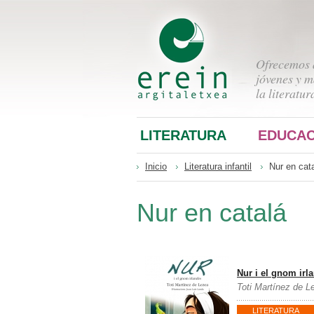
Ofrecemos a
jóvenes y m
la literatur
LITERATURA
EDUCAC
Inicio
Literatura infantil
Nur en cat
Nur en catalá
Nur i el gnom irl
Toti Martínez de L
LITERATURA