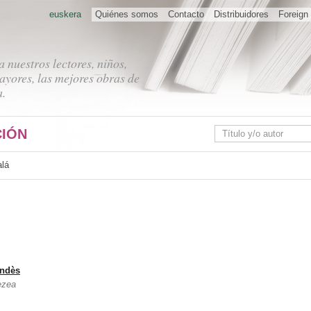
euskera
Quiénes somos
Contacto
Distribuidores
Foreign 
 nuestros lectores, niños,
ayores, las mejores obras de
a.
IÓN
alá
andès
ezea