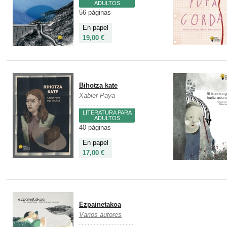
ADULTOS
56 páginas
En papel
19,00 €
Bihotza kate
Xabier Paya
LITERATURA PARA
ADULTOS
40 páginas
En papel
17,00 €
Ezpainetakoa
Varios autores