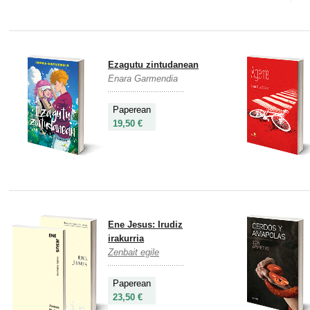
Ezagutu zintudanean
Enara Garmendia
Paperean
19,50 €
Ene Jesus: Irudiz
irakurria
Zenbait egile
Paperean
23,50 €