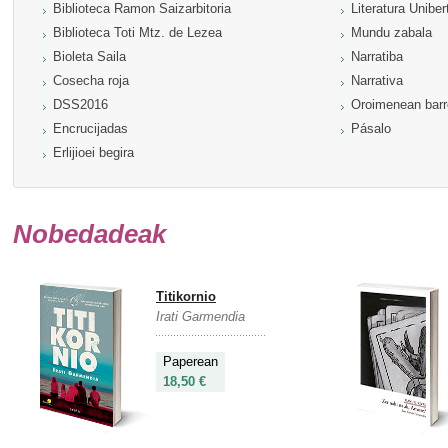
Biblioteca Ramon Saizarbitoria
Literatura Uniber
Biblioteca Toti Mtz. de Lezea
Mundu zabala
Bioleta Saila
Narratiba
Cosecha roja
Narrativa
DSS2016
Oroimenean bar
Encrucijadas
Pásalo
Erlijioei begira
Nobedadeak
Titikornio
Irati Garmendia
Paperean
18,50 €