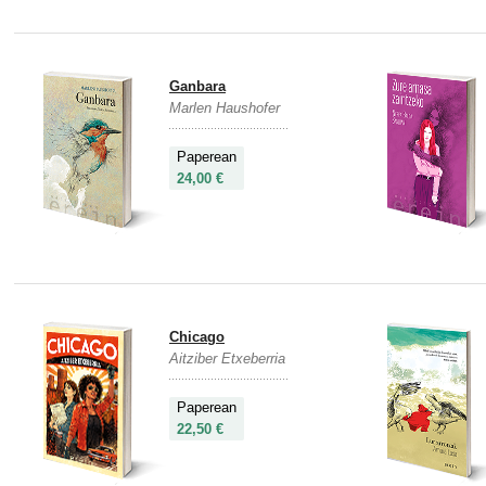
Ganbara
Marlen Haushofer
Paperean
24,00 €
Chicago
Aitziber Etxeberria
Paperean
22,50 €