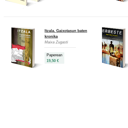
Itzala. Gaixotasun baten
kronika
Maixa Zugasti
Paperean
19,50 €