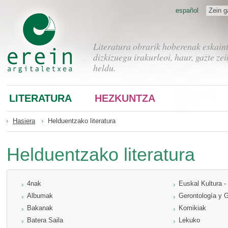
español
Zein g
Literatura obrarik hoberenak eskain
dizkizuegu irakurleoi, haur, gazte zei
heldu.
LITERATURA
HEZKUNTZA
Hasiera
Helduentzako literatura
Helduentzako literatura
4nak
Euskal Kultura -
Albumak
Gerontología y G
Bakanak
Komikiak
Batera Saila
Lekuko