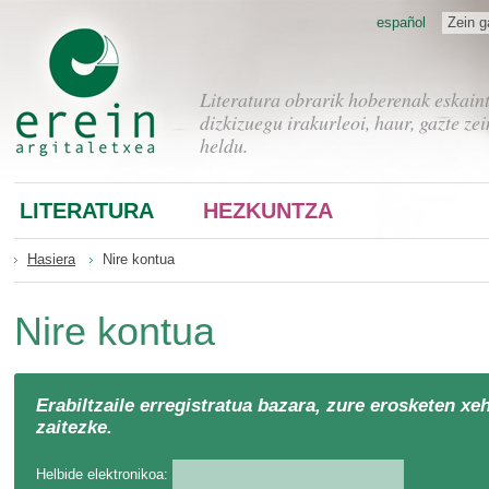
español
Zein g
Literatura obrarik hoberenak eskain
dizkizuegu irakurleoi, haur, gazte zei
heldu.
LITERATURA
HEZKUNTZA
Hasiera
Nire kontua
Nire kontua
Erabiltzaile erregistratua bazara, zure erosketen xe
zaitezke.
Helbide elektronikoa: