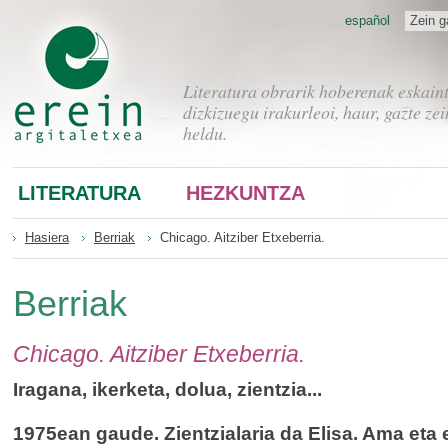
español
Zein g
Literatura obrarik hoberenak eskain
dizkizuegu irakurleoi, haur, gazte zei
heldu.
LITERATURA
HEZKUNTZA
Hasiera
Berriak
Chicago. Aitziber Etxeberria.
Berriak
Chicago. Aitziber Etxeberria.
Iragana, ikerketa, dolua, zientzia...
1975ean gaude. Zientzialaria da Elisa. Ama eta