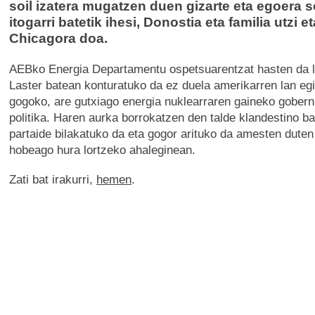
soil izatera mugatzen duen gizarte eta egoera s
itogarri batetik ihesi, Donostia eta familia utzi et
Chicagora doa.
AEBko Energia Departamentu ospetsuarentzat hasten da 
Laster batean konturatuko da ez duela amerikarren lan e
gogoko, are gutxiago energia nuklearraren gaineko gober
politika. Haren aurka borrokatzen den talde klandestino b
partaide bilakatuko da eta gogor arituko da amesten duten
hobeago hura lortzeko ahaleginean.
Zati bat irakurri,
hemen
.