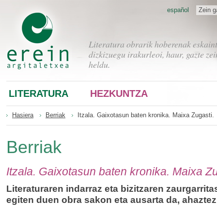
español
Zein g
Literatura obrarik hoberenak eskain
dizkizuegu irakurleoi, haur, gazte zei
heldu.
LITERATURA
HEZKUNTZA
Hasiera
Berriak
Itzala. Gaixotasun baten kronika. Maixa Zugasti.
Berriak
Itzala. Gaixotasun baten kronika. Maixa Zu
Literaturaren indarraz eta bizitzaren zaurgarrita
egiten duen obra sakon eta ausarta da, ahaztez