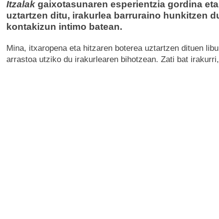
Itzalak
gaixotasunaren esperientzia gordina eta
uztartzen ditu, irakurlea barruraino hunkitzen 
kontakizun intimo batean.
Mina, itxaropena eta hitzaren boterea uztartzen dituen lib
arrastoa utziko du irakurlearen bihotzean. Zati bat irakurri