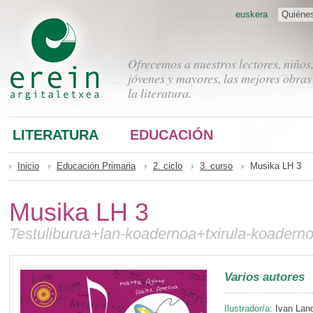
euskera
Quiéne
Ofrecemos a nuestros lectores, niños
jóvenes y mayores, las mejores obras
la literatura.
LITERATURA
EDUCACIÓN
Inicio
Educación Primaria
2. ciclo
3. curso
Musika LH 3
Musika LH 3
Testuliburua+lan-koadernoa+txirula-koader
Varios autores
Ilustrador/a:
Ivan Lan