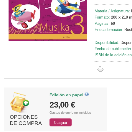
Materia / Asignatura:
E
Formato:
280 x 210
Páginas:
60
Encuadernación:
Rúst
Disponibilidad:
Dispon
Fecha de publicación 
ISBN de la edición en
Edición en papel
23,00 €
Gastos de envío
no incluidos
OPCIONES
DE COMPRA