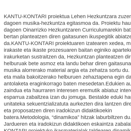
KANTU-KONTARI proiektua Lehen Hezkuntzara zuze
dagoen musika-hezkuntza egitasmoa da. Proiektu hau
dagoen Oinarrizko Hezkuntzaren Curriculumarekin bat 
bertan planteatzen diren gaitasunen ikuspegitik abiatz
da.KANTU-KONTARI proiektuaren izatearen xedea, m
irakaste eta ikaste prozesuaren baitan eginiko apartek
irakurketan sustraitzen da, Hezkuntzan planteatzen di
helburuak bete asmoz eta landu behar diren gaitasuna
musika alorrerako material argia eta zehatza sortu du.
eta maila bakoitzerako helburuen zehaztapena egin d
antolaketa eraginkorrago baten mesedetan.Edukien a
zaindua eta haurraren interesen eremutik abiatuz inter
esparrua zabaltzea izan du jomuga. Bestalde eduki h
unitateka sekuentzializatuta aurkezten dira lantzen dir
eta proposatzen diren iradokizun didaktikoekin
batera.Metodologia, “dinamikoa” hitzak laburbiltzen du
Jardueren eta iradokizun didaktikoen eskaintza zaba
KONTARI proiektuko ikasmaterialak taldearen dinamik