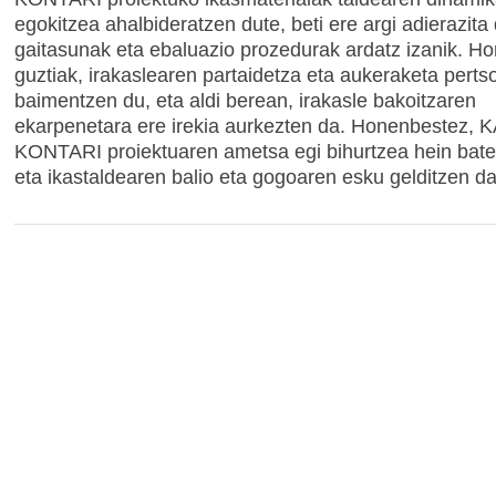
egokitzea ahalbideratzen dute, beti ere argi adierazit
gaitasunak eta ebaluazio prozedurak ardatz izanik. H
guztiak, irakaslearen partaidetza eta aukeraketa perts
baimentzen du, eta aldi berean, irakasle bakoitzaren
ekarpenetara ere irekia aurkezten da. Honenbestez,
KONTARI proiektuaren ametsa egi bihurtzea hein bate
eta ikastaldearen balio eta gogoaren esku gelditzen da