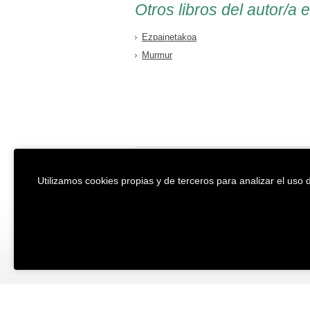
Otros libros del autor/a 
Ezpainetakoa
Murmur
EREIN Argitaletxea
Aviso legal y po
Utilizamos cookies propias y de terceros para analizar el uso d
Tolosa etorbidea 107.
Política de Coo
20018
DONOSTIA
Condiciones ge
Tfno.:
(+34) 943 218 300
Desarrollado p
Fax:
(+34) 943 218 311
erein@erein.eus