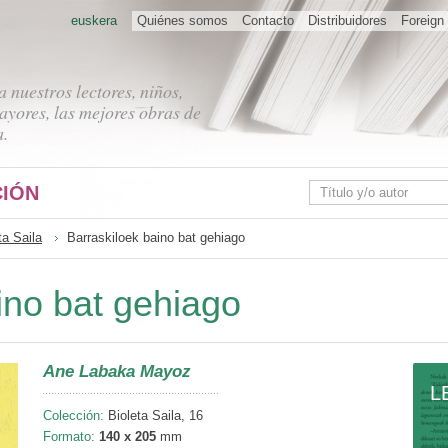
euskera
Quiénes somos
Contacto
Distribuidores
Foreign 
 nuestros lectores, niños,
ayores, las mejores obras de
a.
IÓN
ta Saila
Barraskiloek baino bat gehiago
ino bat gehiago
Ane Labaka Mayoz
L
Colección:
Bioleta Saila, 16
Formato:
140 x 205
mm