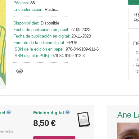
Páginas:
88
Encuadernación:
Rústica
R
P
Disponibilidad:
Disponible
Fecha de publicación en papel:
27-09-2023
Fecha de publicación en digital:
20-11-2023
D
Formato de la edición digital:
EPUB
ISBN de la edición en papel:
978-84-9109-911-6
P
ISBN digital (ePUB):
978-84-9109-912-3
[J
F
[J
pel
Edición digital
Ane L
8,50 €
incluidos