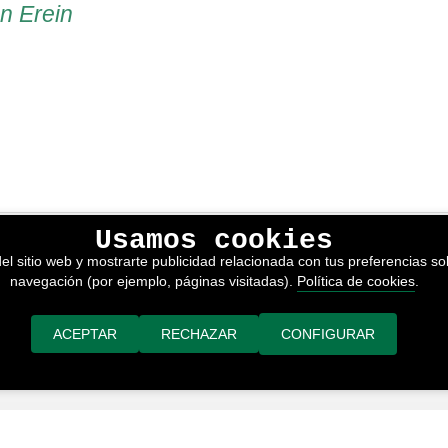
en Erein
Usamos cookies
lítica de privacidad
el sitio web y mostrarte publicidad relacionada con tus preferencias sob
kies
navegación (por ejemplo, páginas visitadas).
Política de cookies
.
nerales de venta
or adimedia
ACEPTAR
RECHAZAR
CONFIGURAR