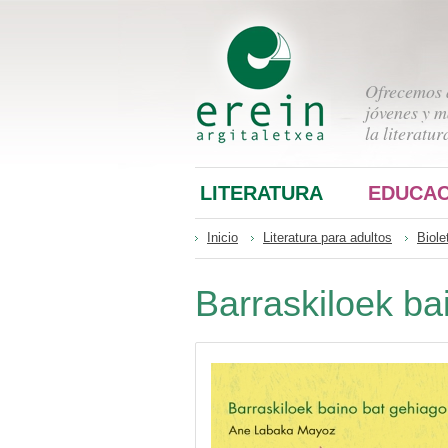
Ofrecemos a
jóvenes y m
la literatur
LITERATURA
EDUCAC
Inicio
Literatura para adultos
Biole
Barraskiloek ba