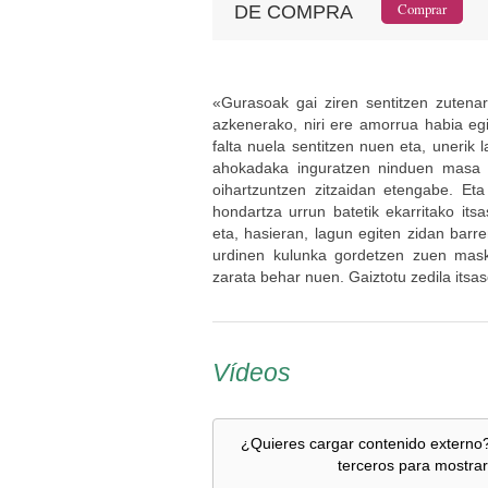
DE COMPRA
«Gurasoak gai ziren sentitzen zutenar
azkenerako, niri ere amorrua habia egi
falta nuela sentitzen nuen eta, unerik l
ahokadaka inguratzen ninduen masa bel
oihartzuntzen zitzaidan etengabe. Et
hondartza urrun batetik ekarritako its
eta, hasieran, lagun egiten zidan barre
urdinen kulunka gordetzen zuen maskor
zarata behar nuen. Gaiztotu zedila itsas
Vídeos
¿Quieres cargar contenido externo?
terceros para mostrar