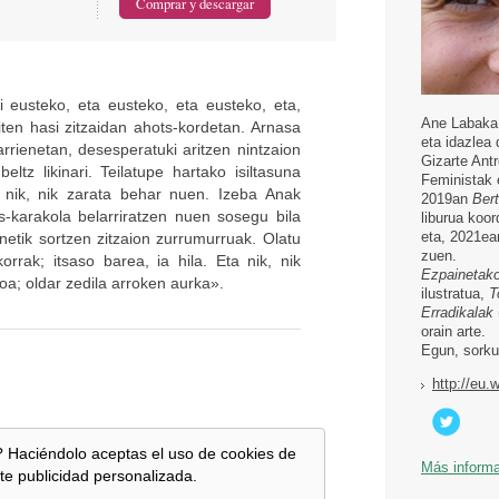
i eusteko, eta eusteko, eta eusteko, eta,
Ane Labaka 
ten hasi zitzaidan ahots-kordetan. Arnasa
eta idazlea 
arrienetan, desesperatuki aritzen nintzaion
Gizarte Ant
tz likinari. Teilatupe hartako isiltasuna
Feministak 
a nik, nik zarata behar nuen. Izeba Anak
2019an
Bert
as-karakola belarriratzen nuen sosegu bila
liburua koor
eta, 2021e
netik sortzen zitzaion zurrumurruak. Olatu
zuen.
rak; itsaso barea, ia hila. Eta nik, nik
Ezpainetak
oa; oldar zedila arroken aurka».
ilustratua,
T
Erradikalak
orain arte.
Egun, sorku
http://eu.
 Haciéndolo aceptas el uso de cookies de
Más inform
te publicidad personalizada.