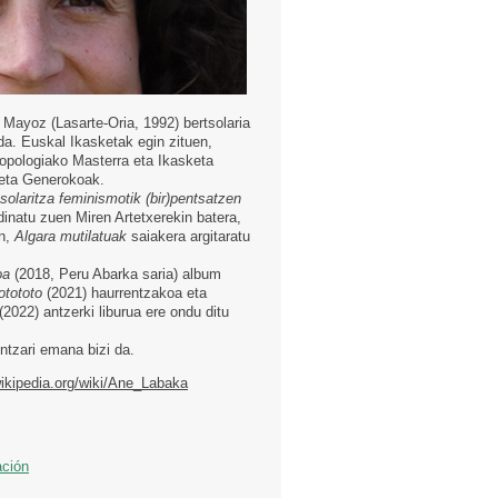
Mayoz (Lasarte-Oria, 1992) bertsolaria
da. Euskal Ikasketak egin zituen,
ropologiako Masterra eta Ikasketa
eta Generokoak.
solaritza feminismotik (bir)pentsatzen
dinatu zuen Miren Artetxerekin batera,
an,
Algara mutilatuak
saiakera argitaratu
oa
(2018, Peru Abarka saria) album
otototo
(2021) haurrentzakoa eta
(2022) antzerki liburua ere ondu ditu
ntzari emana bizi da.
wikipedia.org/wiki/Ane_Labaka
ación