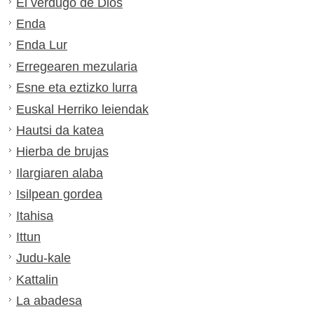
El verdugo de Dios
Enda
Enda Lur
Erregearen mezularia
Esne eta eztizko lurra
Euskal Herriko leiendak
Hautsi da katea
Hierba de brujas
Ilargiaren alaba
Isilpean gordea
Itahisa
Ittun
Judu-kale
Kattalin
La abadesa