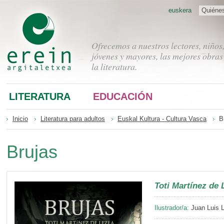
euskera
Quiéne
Ofrecemos a nuestros lectores, niños
jóvenes y mayores, las mejores obras
la literatura.
LITERATURA
EDUCACIÓN
Inicio
Literatura para adultos
Euskal Kultura - Cultura Vasca
B
Brujas
Toti Martínez de 
Ilustrador/a:
Juan Luis 