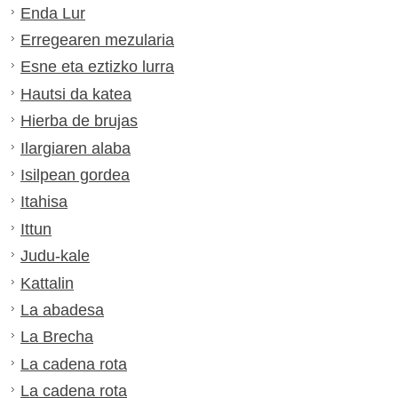
Enda Lur
Erregearen mezularia
Esne eta eztizko lurra
Hautsi da katea
Hierba de brujas
Ilargiaren alaba
Isilpean gordea
Itahisa
Ittun
Judu-kale
Kattalin
La abadesa
La Brecha
La cadena rota
La cadena rota