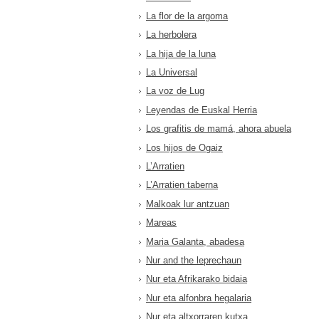
La flor de la argoma
La herbolera
La hija de la luna
La Universal
La voz de Lug
Leyendas de Euskal Herria
Los grafitis de mamá, ahora abuela
Los hijos de Ogaiz
L’Arratien
L’Arratien taberna
Malkoak lur antzuan
Mareas
Maria Galanta, abadesa
Nur and the leprechaun
Nur eta Afrikarako bidaia
Nur eta alfonbra hegalaria
Nur eta altxorraren kutxa