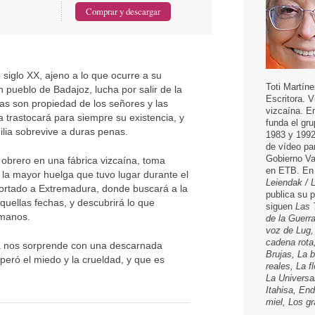
siglo XX, ajeno a lo que ocurre a su
Toti Martíne
pueblo de Badajoz, lucha por salir de la
Escritora. 
ras son propiedad de los señores y las
vizcaína. E
trastocará para siempre su existencia, y
funda el gru
ilia sobrevive a duras penas.
1983 y 1992
de vídeo pa
Gobierno Va
 obrero en una fábrica vizcaína, toma
en ETB. En 
ía la mayor huelga que tuvo lugar durante el
Leiendak / 
ortado a Extremadura, donde buscará a la
publica su 
quellas fechas, y descubrirá lo que
siguen
Las 
rmanos.
de la Guerr
voz de Lug,
cadena rota
ea nos sorprende con una descarnada
Brujas, La 
peró el miedo y la crueldad, y que es
reales, La f
La Universa
Itahisa, End
miel, Los g