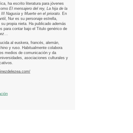
fica, ha escrito literatura para jóvenes
 como
El mensajero del rey, La hija de la
 III Nagusia
y
Muerte en el priorato.
En
antil, Nur es su personaje estrella,
n su propia nieta. Ha publicado además
 para contar bajo el Titulo genérico de
vez
…
ducida al euskera, francés, alemán,
chino y ruso. Habitualmente colabora
tes medios de comunicación y da
universidades, asociaciones culturales y
cativos.
tinezdelezea.com/
ación