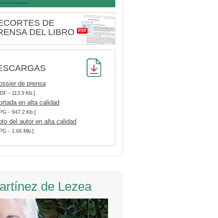
ECORTES DE
RENSA DEL LIBRO
ESCARGAS
ossier de prensa
DF - 113.9 Kb.]
ortada en alta calidad
PG - 947.2 Kb.]
oto del autor en alta calidad
PG - 1.66 Mb.]
Martínez de Lezea