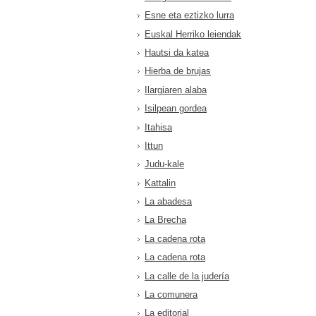
Esne eta eztizko lurra
Euskal Herriko leiendak
Hautsi da katea
Hierba de brujas
Ilargiaren alaba
Isilpean gordea
Itahisa
Ittun
Judu-kale
Kattalin
La abadesa
La Brecha
La cadena rota
La cadena rota
La calle de la judería
La comunera
La editorial