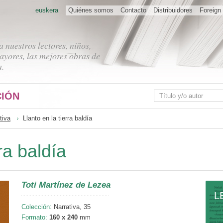
euskera
Quiénes somos
Contacto
Distribuidores
Foreign 
 nuestros lectores, niños,
ayores, las mejores obras de
a.
IÓN
tiva
Llanto en la tierra baldía
ra baldía
Toti Martínez de Lezea
L
Colección:
Narrativa, 35
Formato:
160 x 240
mm