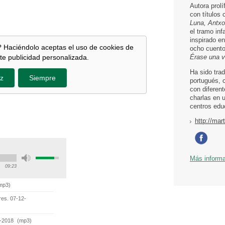
Autora prolí
con títulos
Luna, Antxo
el tramo inf
inspirado e
 Haciéndolo aceptas el uso de cookies de
ocho cuentos
Érase una 
te publicidad personalizada.
Ha sido tra
z
Siempre
portugués, 
con diferen
charlas en 
centros edu
http://mar
Más inform
09:23
mp3
)
res. 07-12-
1-2018
(
mp3
)