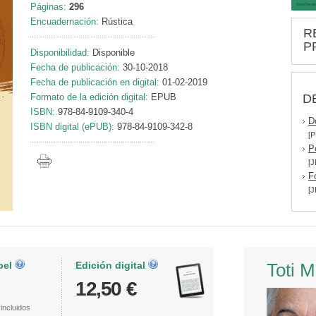
Páginas:
296
Encuadernación:
Rústica
R
P
Disponibilidad:
Disponible
Fecha de publicación:
30-10-2018
Fecha de publicación en digital:
01-02-2019
D
Formato de la edición digital:
EPUB
ISBN:
978-84-9109-340-4
D
ISBN digital (ePUB):
978-84-9109-342-8
[P
P
[J
F
[J
pel
Edición digital
Toti 
12,50 €
incluidos