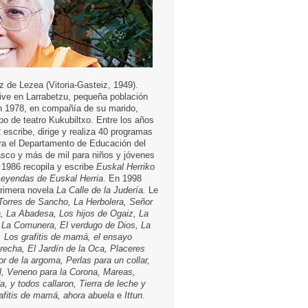
z de Lezea (Vitoria-Gasteiz, 1949).
Vive en Larrabetzu, pequeña población
n 1978, en compañía de su marido,
po de teatro Kukubiltxo. Entre los años
 escribe, dirige y realiza 40 programas
ra el Departamento de Educación del
sco y más de mil para niños y jóvenes
1986 recopila y escribe
Euskal Herriko
Leyendas de Euskal Herria
. En 1998
primera novela
La Calle de la Judería.
Le
Torres de Sancho, La Herbolera, Señor
a, La Abadesa, Los hijos de Ogaiz, La
 La Comunera, El verdugo de Dios, La
, Los grafitis de mamá, el ensayo
brecha, El Jardín de la Oca, Placeres
lor de la argoma, Perlas para un collar,
l, Veneno para la Corona, Mareas,
a, y todos callaron, Tierra de leche y
rafitis de mamá, ahora abuela
e
Ittun
.