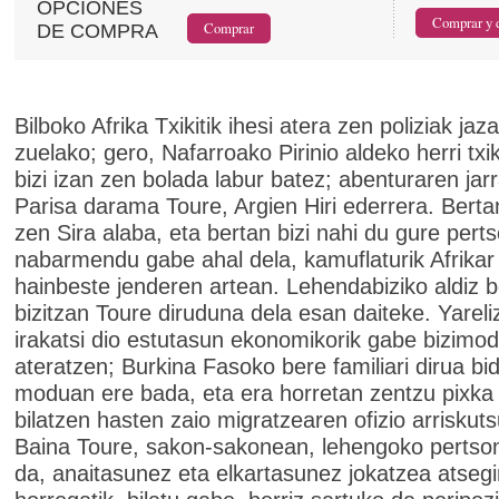
OPCIONES
DE COMPRA
Bilboko Afrika Txikitik ihesi atera zen poliziak jaz
zuelako; gero, Nafarroako Pirinio aldeko herri txi
bizi izan zen bolada labur batez; abenturaren jar
Parisa darama Toure, Argien Hiri ederrera. Bertan
zen Sira alaba, eta bertan bizi nahi du gure pert
nabarmendu gabe ahal dela, kamuflaturik Afrikar 
hainbeste jenderen artean. Lehendabiziko aldiz 
bizitzan Toure diruduna dela esan daiteke. Yareli
irakatsi dio estutasun ekonomikorik gabe bizimo
ateratzen; Burkina Fasoko bere familiari dirua bi
moduan ere bada, eta era horretan zentzu pixka
bilatzen hasten zaio migratzearen ofizio arriskuts
Baina Toure, sakon-sakonean, lehengoko pertso
da, anaitasunez eta elkartasunez jokatzea atseg