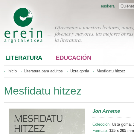
euskera
Quiéne
Ofrecemos a nuestros lectores, niños
jóvenes y mayores, las mejores obras
la literatura.
LITERATURA
EDUCACIÓN
Inicio
Literatura para adultos
Uzta gorria
Mesfidatu hitzez
Mesfidatu hitzez
Jon Arretxe
Colección:
Uzta gorria, 
Formato:
135 x 205
mm