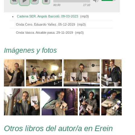
00:00
17:10
Cadena SER. Angels Barceló. 09-03-2023
(
mp3
)
Onda Cero. Eduardo Yañez. 05-12-2019
(
mp3
)
Onda Vasca. Atsalde pasa. 29-11-2019
(
mp3
)
Imágenes y fotos
Otros libros del autor/a en Erein