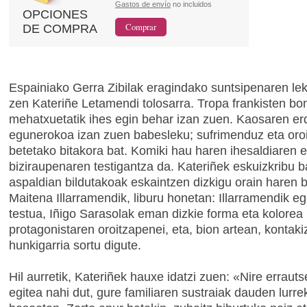
Gastos de envío
no incluidos
OPCIONES
DE COMPRA
Espainiako Gerra Zibilak eragindako suntsipenaren le
zen Kateriñe Letamendi tolosarra. Tropa frankisten bon
mehatxuetatik ihes egin behar izan zuen. Kaosaren er
egunerokoa izan zuen babesleku; sufrimenduz eta oro
betetako bitakora bat. Komiki hau haren ihesaldiaren e
biziraupenaren testigantza da. Kateriñek eskuizkribu 
aspaldian bildutakoak eskaintzen dizkigu orain haren b
Maitena Illarramendik, liburu honetan: Illarramendik eg
testua, Iñigo Sarasolak eman dizkie forma eta kolorea
protagonistaren oroitzapenei, eta, bion artean, kontak
hunkigarria sortu digute.
Hil aurretik, Kateriñek hauxe idatzi zuen: «Nire erraut
egitea nahi dut, gure familiaren sustraiak dauden lurre