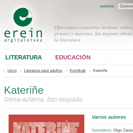
euskera
Quiéne
Ofrecemos a nuestros lectores, niños
jóvenes y mayores, las mejores obras
la literatura.
LITERATURA
EDUCACIÓN
Inicio
Literatura para adultos
Komikiak
Kateriñe
Kateriñe
Gerra-aztarna, bizi-taupada.
Varios autores
Ilustrador/a:
Iñigo Saras