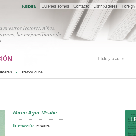
euskera
Quiénes somos
Contacto
Distribuidores
Foreign 
 nuestros lectores, niños,
ayores, las mejores obras de
a.
IÓN
umeran
Urrezko duna
Miren Agur Meabe
L
Ilustrador/a:
Irrimarra