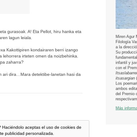
eta gurasoak. A! Eta Pellot, hiru hanka eta
Miren Agur 
ren lagun leiala.
Filología V
a la direcci
a Kakottipiren kondairaren berri izango
Su producci
ea lehorrera irteten omen da noizbehinka.
fundamental
upa zaharra?
infantil y j
con el Prem
Itsaslabarr
 ari dira…Mara detektibe-lanetan hasi da
itsasargian
(
Los poemar
ambos edita
del Premio 
respectivam
Más inform
 Haciéndolo aceptas el uso de cookies de
te publicidad personalizada.