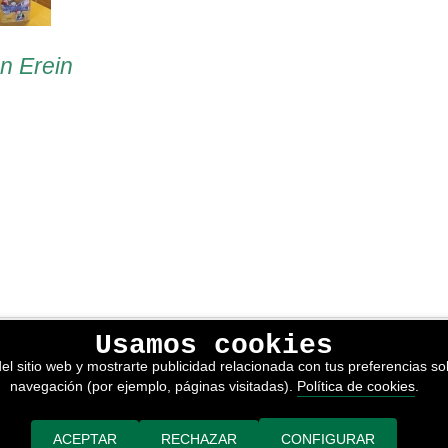
en Erein
Usamos cookies
lítica de privacidad
el sitio web y mostrarte publicidad relacionada con tus preferencias sob
kies
navegación (por ejemplo, páginas visitadas).
Política de cookies
.
nerales de venta
or adimedia
ACEPTAR
RECHAZAR
CONFIGURAR