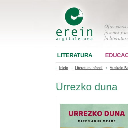
Ofrecemos a
jóvenes y m
la literatur
LITERATURA
EDUCAC
Inicio
Literatura infantil
Auskalo B
Urrezko duna