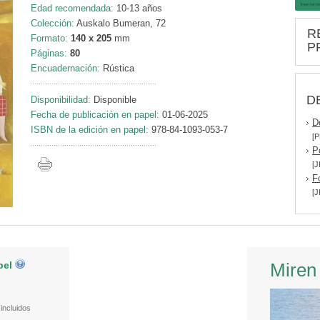
Edad recomendada:
10-13 años
Colección:
Auskalo Bumeran, 72
R
Formato:
140 x 205
mm
P
Páginas:
80
Encuadernación:
Rústica
D
Disponibilidad:
Disponible
Fecha de publicación en papel:
01-06-2025
D
ISBN de la edición en papel:
978-84-1093-053-7
[P
P
[J
F
[J
pel
Miren
incluidos