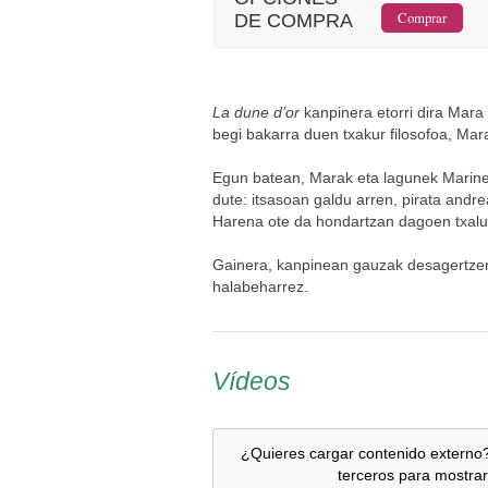
DE COMPRA
La dune d’or
kanpinera etorri dira Mara 
begi bakarra duen txakur filosofoa, Mara
Egun batean, Marak eta lagunek Marinex
dute: itsasoan galdu arren, pirata andr
Harena ote da hondartzan dagoen txal
Gainera, kanpinean gauzak desagertzen
halabeharrez.
Vídeos
¿Quieres cargar contenido externo?
terceros para mostrar