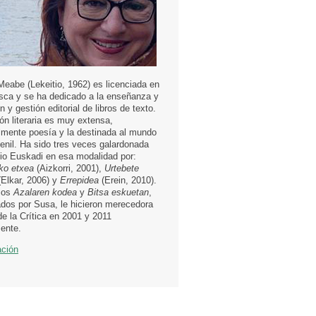
Meabe (Lekeitio, 1962) es licenciada en
asca y se ha dedicado a la enseñanza y
ón y gestión editorial de libros de texto.
ón literaria es muy extensa,
mente poesía y la destinada al mundo
uvenil. Ha sido tres veces galardonada
io Euskadi en esa modalidad por:
eko
etxea
(Aizkorri, 2001),
Urtebete
Elkar, 2006) y
Errepidea
(Erein, 2010).
ios
Azalaren kodea
y
Bitsa eskuetan
,
dos por Susa, le hicieron merecedora
de la Crítica en 2001 y 2011
ente.
ación