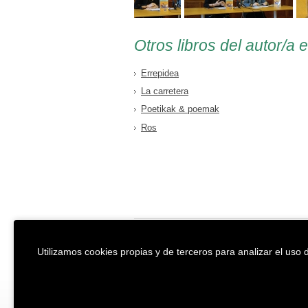
Otros libros del autor/a 
Errepidea
La carretera
Poetikak & poemak
Ros
EREIN Argitaletxea
Aviso legal y po
Utilizamos cookies propias y de terceros para analizar el uso d
Tolosa etorbidea 107.
Política de Coo
20018
DONOSTIA
Condiciones ge
Tfno.:
(+34) 943 218 300
Desarrollado p
Fax:
(+34) 943 218 311