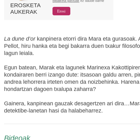
Bidalketa gastuak
ez daude barne
EROSKETA
AUKERAK
La dune d’or
kanpinera etorri dira Mara eta gurasoak. 
Pellot, hiru hanka eta begi bakarra duen txakur filosof
lagun leiala.
Egun batean, Marak eta lagunek Marinexa Kakottipire
kondairaren berri izango dute: itsasoan galdu arren, pi
andrea lehorrera irteten omen da noizbehinka. Harena
hondartzan dagoen txalupa zaharra?
Gainera, kanpinean gauzak desagertzen ari dira…Mar
detektibe-lanetan hasi da halabeharrez.
Bideoak