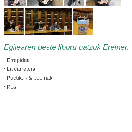
Egilearen beste liburu batzuk Ereinen
Errepidea
La carretera
Poetikak & poemak
Ros