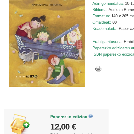
Adin gomendatua:
10-13
Bilduma:
Auskalo Bumer
Formatua:
140 x 205
m
Orrialdeak:
80
Koadernaketa:
Paper-az
Erabilgarritasuna:
Erabil
Paperezko edizioaren ar
ISBN paperezko edizioa
Paperezko edizioa
12,00 €