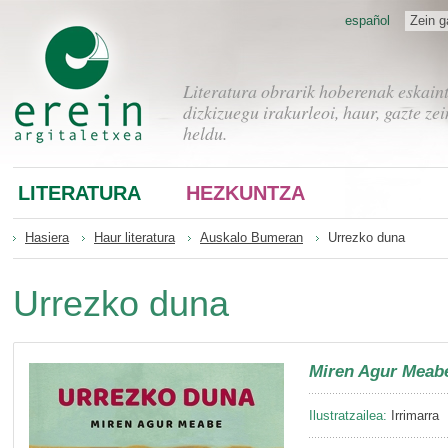
español
Zein g
Literatura obrarik hoberenak eskain
dizkizuegu irakurleoi, haur, gazte zei
heldu.
LITERATURA
HEZKUNTZA
Hasiera
Haur literatura
Auskalo Bumeran
Urrezko duna
Urrezko duna
Miren Agur Meab
Ilustratzailea:
Irrimarra