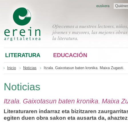
euskera
Quiéne
Ofrecemos a nuestros lectores, niños
jóvenes y mayores, las mejores obras
la literatura.
LITERATURA
EDUCACIÓN
Inicio
Noticias
Itzala. Gaixotasun baten kronika. Maixa Zugasti.
Noticias
Itzala. Gaixotasun baten kronika. Maixa Zu
Literaturaren indarraz eta bizitzaren zaurgarrita
egiten duen obra sakon eta ausarta da, ahaztez