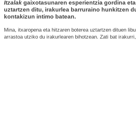
Itzalak
gaixotasunaren esperientzia gordina eta
uztartzen ditu, irakurlea barruraino hunkitzen 
kontakizun intimo batean.
Mina, itxaropena eta hitzaren boterea uztartzen dituen lib
arrastoa utziko du irakurlearen bihotzean. Zati bat irakurri