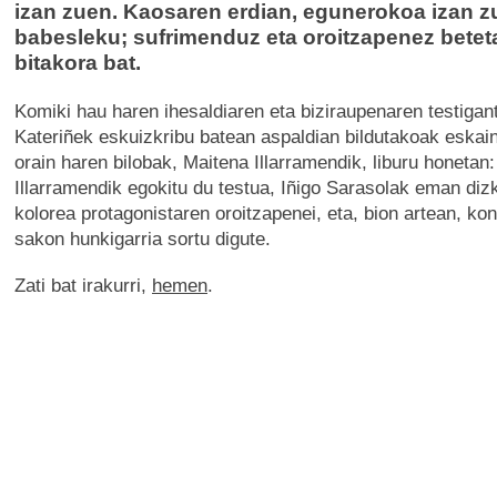
izan zuen. Kaosaren erdian, egunerokoa izan z
babesleku; sufrimenduz eta oroitzapenez betet
bitakora bat.
Komiki hau haren ihesaldiaren eta biziraupenaren testigan
Kateriñek eskuizkribu batean aspaldian bildutakoak eskai
orain haren bilobak, Maitena Illarramendik, liburu honetan:
Illarramendik egokitu du testua, Iñigo Sarasolak eman diz
kolorea protagonistaren oroitzapenei, eta, bion artean, ko
sakon hunkigarria sortu digute.
Zati bat irakurri,
hemen
.