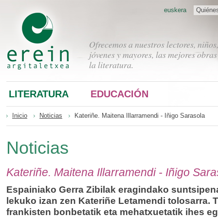
euskera
Quiéne
Ofrecemos a nuestros lectores, niños
jóvenes y mayores, las mejores obras
la literatura.
LITERATURA
EDUCACIÓN
Inicio
Noticias
Kateriñe. Maitena Illarramendi - Iñigo Sarasola
Noticias
Kateriñe. Maitena Illarramendi - Iñigo Sara
Espainiako Gerra Zibilak eragindako suntsipen
lekuko izan zen Kateriñe Letamendi tolosarra. 
frankisten bonbetatik eta mehatxuetatik ihes e