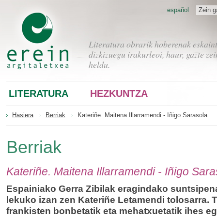
español
Zein g
Literatura obrarik hoberenak eskain
dizkizuegu irakurleoi, haur, gazte zei
heldu.
LITERATURA
HEZKUNTZA
Hasiera
Berriak
Kateriñe. Maitena Illarramendi - Iñigo Sarasola
Berriak
Kateriñe. Maitena Illarramendi - Iñigo Sara
Espainiako Gerra Zibilak eragindako suntsipen
lekuko izan zen Kateriñe Letamendi tolosarra. 
frankisten bonbetatik eta mehatxuetatik ihes e