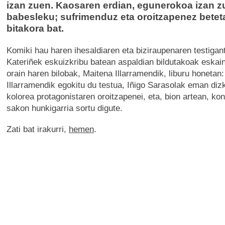
izan zuen. Kaosaren erdian, egunerokoa izan z
babesleku; sufrimenduz eta oroitzapenez betet
bitakora bat.
Komiki hau haren ihesaldiaren eta biziraupenaren testigan
Kateriñek eskuizkribu batean aspaldian bildutakoak eskai
orain haren bilobak, Maitena Illarramendik, liburu honetan:
Illarramendik egokitu du testua, Iñigo Sarasolak eman diz
kolorea protagonistaren oroitzapenei, eta, bion artean, ko
sakon hunkigarria sortu digute.
Zati bat irakurri,
hemen
.