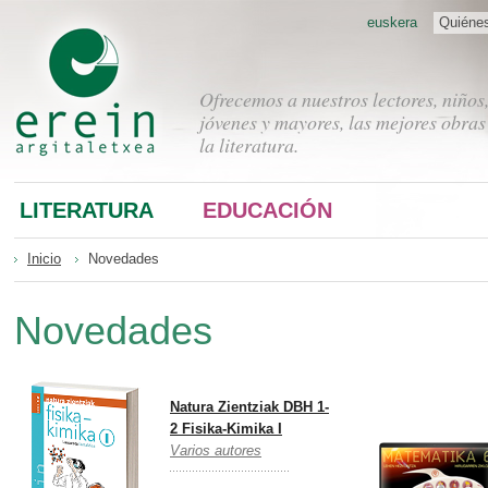
euskera
Quiéne
Ofrecemos a nuestros lectores, niños
jóvenes y mayores, las mejores obras
la literatura.
LITERATURA
EDUCACIÓN
Inicio
Novedades
Novedades
Natura Zientziak DBH 1-
2 Fisika-Kimika I
Varios autores