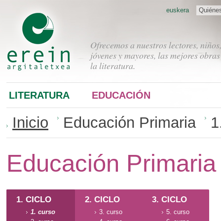
euskera
Quiéne
Ofrecemos a nuestros lectores, niños
jóvenes y mayores, las mejores obras
la literatura.
LITERATURA
EDUCACIÓN
Inicio
Educación Primaria
1
Educación Primaria
1. CICLO
2. CICLO
3. CICLO
1. curso
3. curso
5. curso